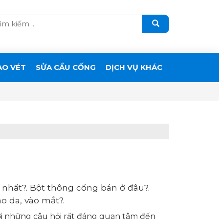
ẠO VÉT
SỬA CẦU CỐNG
DỊCH VỤ KHÁC
nhất?. Bột thông cống bán ở đâu?.
o da, vào mắt?.
lời những câu hỏi rất đáng quan tâm đến