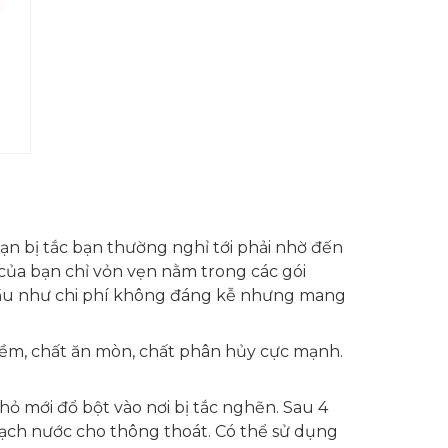
ạn bị tắc bạn thường nghỉ tới phải nhờ đến
của bạn chỉ vỏn vẹn nằm trong các gói
hầu như chi phí không đáng kễ nhưng mang
iềm, chất ăn mòn, chất phân hủy cực mạnh.
ỏ mới đổ bột vào nơi bị tắc nghẽn. Sau 4
 sạch nước cho thông thoát. Có thể sử dụng