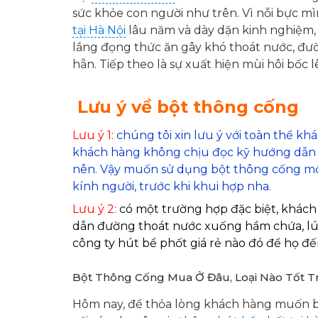
sức khỏe con người như trên. Vì nỗi bực mì
tại Hà Nội
lâu năm và dày dặn kinh nghiệm, 
lắng đọng thức ăn gây khó thoát nước, đư
hẵn. Tiếp theo là sự xuất hiện mùi hôi bốc
Lưu ý về bột thông cống
Lưu ý 1:
chúng tôi xin lưu ý với toàn thể k
khách hàng không chịu đọc kỹ hướng dẫn 
nên. Vậy muốn sử dụng bột thông cống một
kính người, trước khi khui hợp nha.
Lưu ý 2:
có một trường hợp đặc biệt, khác
dẫn đường thoát nước xuống hầm chứa, lúc
công ty hút bể phốt giá rẻ
nào đó để họ đến
Bột Thông Cống Mua Ở Đâu, Loại Nào Tốt T
Hôm nay, để thỏa lòng khách hàng muốn biế