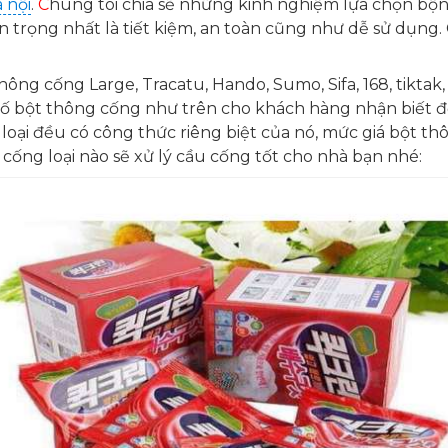
 nội
.
C
húng tôi chia sẽ những kinh nghiệm lựa chọn bộ
n trọng nhất là tiết kiệm, an toàn cũng như dễ sử dụng.
ng cống Large, Tracatu, Hando, Sumo, Sifa, 168, tiktak, 
số bột thông cống như trên cho khách hàng nhận biết đ
loại đều có công thức riêng biệt của nó, mức giá bột 
 cống loại nào sẽ xử lý cầu cống tốt cho nhà bạn nhé: