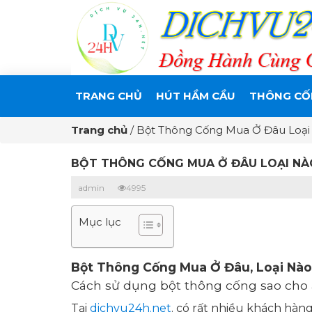
TRANG CHỦ
HÚT HẦM CẦU
THÔNG CỐ
Trang chủ
/
Bột Thông Cống Mua Ở Đâu Loại
BỘT THÔNG CỐNG MUA Ở ĐÂU LOẠI NÀO
admin
4995
Mục lục
Bột Thông Cống Mua Ở Đâu, Loại Nào
Cách sử dụng bột thông cống sao cho a
Tại
dichvu24h.net
. có rất nhiều khách hàn