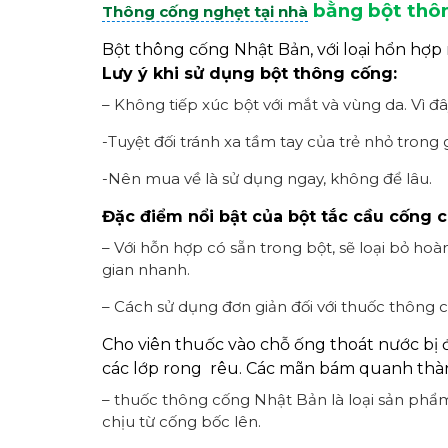
bằng bột thô
Thông cống nghẹt tại nhà
Bột thông cống Nhật Bản, với loại hổn hợp
Lưy ý khi sử dụng bột thông cống:
– Không tiếp xúc bột với mắt và vùng da. Vì đâ
-Tuyệt đối tránh xa tầm tay của trẻ nhỏ trong g
-Nên mua về là sử dụng ngay, không để lâu.
Đặc điểm nổi bật của bột tắc cầu cống 
– Với hỗn hợp có sẵn trong bột, sẽ loại bỏ ho
gian nhanh.
– Cách sử dụng đơn giản đối với thuốc thông cố
Cho viên thuốc vào chỗ ống thoát nước bị đa
các lớp rong rêu. Các mãn bám quanh thàn
– thuốc thông cống Nhật Bản là loại sản phẩ
chịu từ cống bốc lên.