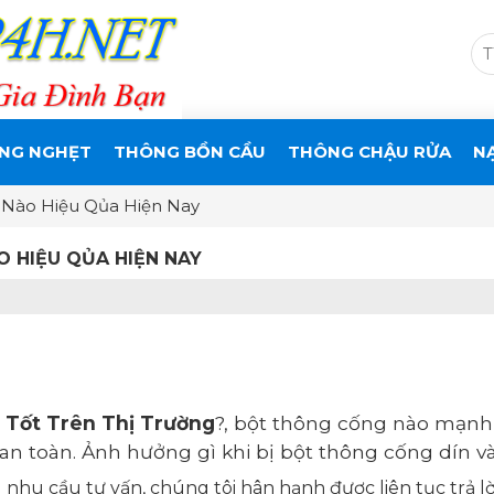
NG NGHẸT
THÔNG BỒN CẦU
THÔNG CHẬU RỬA
N
 Nào Hiệu Qủa Hiện Nay
 HIỆU QỦA HIỆN NAY
 Tốt Trên Thị Trường
?, bột thông cống nào mạnh 
n toàn. Ảnh hưởng gì khi bị bột thông cống dín và
g nhu cầu tư vấn, chúng tôi hân hạnh được liên tục trả 