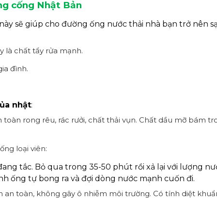
ng cống Nhật Bản
 này sẽ giúp cho đường ống nước thải nhà bạn trở nên 
y là chất tẩy rửa mạnh.
ia đình.
của nhật
:
àn toàn rong rêu, rác rưởi, chất thải vụn. Chất dầu mỡ bám 
ng loại viên:
ng tắc. Bỏ qua trong 35-50 phút rồi xả lại với lượng nư
h ống tự bong ra và đợi dòng nước mạnh cuốn đi.
m an toàn, không gây ô nhiễm môi trường. Có tính diệt khu