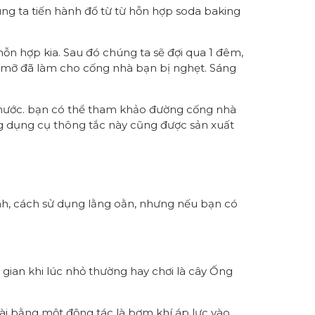
ng ta tiến hành đổ từ từ hỗn hợp soda baking
ỗn hợp kia. Sau đó chúng ta sẽ đợi qua 1 đêm,
 mỡ đã làm cho cống nhà bạn bị nghẹt. Sáng
 nước. bạn có thể tham khảo đường cống nhà
ng dụng cụ thông tắc này cũng được sản xuất
nh, cách sử dụng lằng oằn, nhưng nếu bạn có
gian khi lúc nhỏ thường hay chơi là cây Ống
oài bằng một động tác là bơm khí áp lực vào