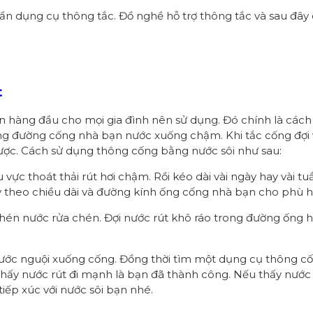
ẩn dụng cụ thông tắc. Đồ nghề hỗ trợ thông tắc và sau đây 
:
t
n hàng đầu cho mọi gia đình nên sử dụng. Đó chính là cách
hống đường cống nhà bạn nước xuống chậm. Khi tắc cống đợi
được. Cách sử dụng thông cống bằng nước sôi như sau:
u vực thoát thải rút hơi chậm. Rồi kéo dài vài ngày hay vài t
y theo chiều dài và đường kính ống cống nhà bạn cho phù h
hén nước rửa chén. Đợi nước rút khô ráo trong đường ống h
nước nguội xuống cống. Đồng thời tìm một dụng cụ thông c
 thấy nước rút đi mạnh là bạn đã thành công. Nếu thấy nước 
tiếp xúc với nước sôi bạn nhé.