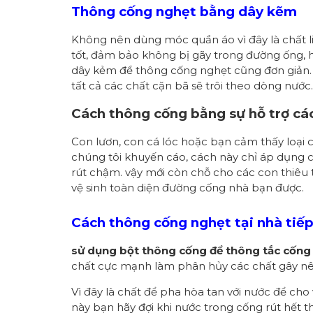
Thông cống nghẹt bằng dây kẽm
Không nên dùng móc quần áo vì đây là chất l
tốt, đảm bảo không bị gãy trong đường ống, 
dây kẻm để thông cống nghẹt cũng đơn giản. Bạ
tất cả các chất cặn bã sẽ trôi theo dòng nước.
Cách thông cống bằng sự hỗ trợ cá
Con lươn, con cá lóc hoặc bạn cảm thấy loại 
chúng tôi khuyến cáo, cách này chỉ áp dụng 
rút chậm. vậy mới còn chỗ cho các con thiêu 
vệ sinh toàn diện đường cống nhà bạn được.
Cách thông cống nghẹt tại nhà tiế
sử dụng bột thông cống để thông tắc cống
chất cực mạnh làm phân hủy các chất gây nê
Vì đây là chất để pha hòa tan với nước để cho
này bạn hãy đợi khi nước trong cống rút hết 