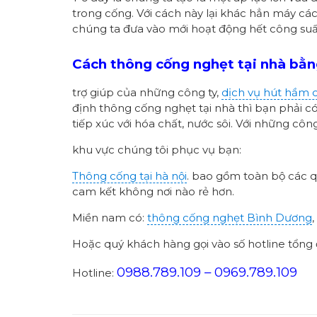
trong cống. Với cách này lại khác hẳn máy cá
chúng ta đưa vào mới hoạt động hết công suấ
Cách thông cống nghẹt tại nhà bằn
trợ giúp của những công ty,
dịch vụ hút hầm 
định thông cống nghẹt tại nhà thì bạn phải có 
tiếp xúc với hóa chất, nước sôi. Với những cô
khu vực chúng tôi phục vụ bạn:
Thông cống tại hà nội
. bao gồm toàn bộ các q
cam kết không nơi nào rẻ hơn.
Miền nam có:
thông cống nghẹt Bình Dương
Hoặc quý khách hàng gọi vào số hotline tổng đ
0988.789.109 – 0969.789.109
Hotline: