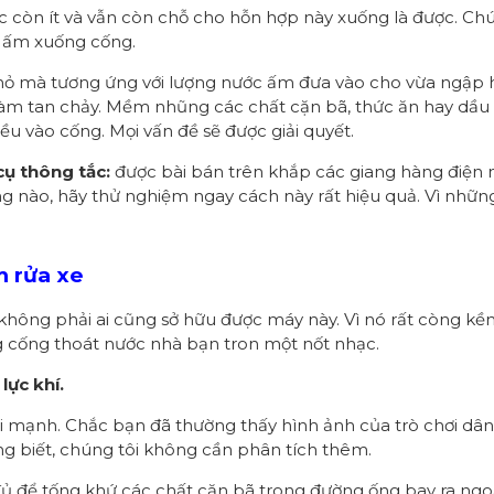
c còn ít và vẫn còn chỗ cho hỗn hợp này xuống là được. Chú
c ấm xuống cống.
hỏ mà tương ứng với lượng nước ấm đưa vào cho vừa ngập h
làm tan chảy. Mềm nhũng các chất cặn bã, thức ăn hay dầu
u vào cống. Mọi vấn đề sẽ được giải quyết.
cụ thông tắc:
được bài bán trên khắp các giang hàng điện
ng nào, hãy thử nghiệm ngay cách này rất hiệu quả. Vì nhữ
m rửa xe
không phải ai cũng sở hữu được máy này. Vì nó rất còng kề
g cống thoát nước nhà bạn tron một nốt nhạc.
lực khí.
 mạnh. Chắc bạn đã thường thấy hình ảnh của trò chơi dân 
g biết, chúng tôi không cần phân tích thêm.
a đủ để tống khứ các chất cặn bã trong đường ống bay ra ng