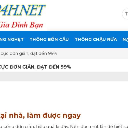
NG NGHẸT
THÔNG BỒN CẦU
THÔNG CHẬU RỬA
N
 cực đơn giản, đạt đến 99%
CỰC ĐƠN GIẢN, ĐẠT ĐẾN 99%
ại nhà, làm được ngay
g cống đơn giản, hiệu quả là đây. Nên đọc một lần để biết s