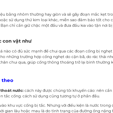
iệu bằng nhôm thường hay giòn và sẽ gãy đoạn mắc kẹt tro
hoặc sử dụng thứ kim loại khác, miễn sao đảm bảo tốt cho
n chỉ cần giữ chặc một đầu và đưa đầu kia vào tận nơi bị ng
c con vật như
cá nào có đủ sức mạnh để chui qua các đoạn cống bị nghẹt 
cho những trường hợp cống nghẹt do cặn bã, do rác thải n
thân chui qua, giúp cống thông thoáng trở lại bình thường
p theo
 thoát nước:
cách này được chúng tôi khuyến cáo: nên cẩn t
n tắc cống. cách sử dụng cũng tương tự ở phần đầu.
 vào khu vực cống bị tắc. Nhưng với điều kiện là nước tron
thời gian lâu hoặc mau là do tình trạng của đường ống nặng