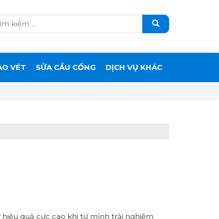
ẠO VÉT
SỬA CẦU CỐNG
DỊCH VỤ KHÁC
ự hiệu quả cực cao khi tự mình trải nghiệm