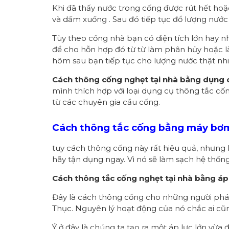
Khi đã thấy nước trong cống được rút hết hoặ
và dấm xuống . Sau đó tiếp tục đổ lượng nướ
Tùy theo cống nhà bạn có diện tích lớn hay n
để cho hỗn hợp đó từ từ làm phân hủy hoặc 
hôm sau bạn tiếp tục cho lượng nước thật nhiề
Cách thông cống nghẹt tại nhà bằng dụng 
mình thích hợp với loại dụng cụ thông tắc cố
từ các chuyên gia cầu cống.
Cách thông tắc cống bằng máy bơ
tuy cách thông cống này rất hiệu quả, nhưng 
hãy tận dụng ngay. Vì nó sẽ làm sạch hệ thốn
Cách thông tắc cống nghẹt tại nhà bằng áp 
Đây là cách thông cống cho những người phái
Thục. Nguyên lý hoạt động của nó chắc ai cũn
Ý ở đây là chúng ta tạo ra một áp lực lớn vừ