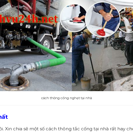
cách thông cống nghẹt tại nhà
hất
i. Xin chia sẽ một số cách thông tắc cống tại nhà rất hay c