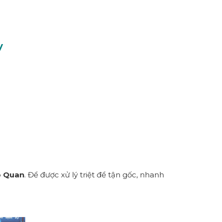
y
o Quan
. Để được xử lý triệt để tận gốc, nhanh