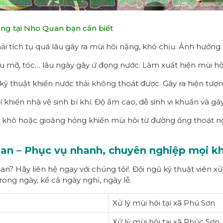
ống tại Nho Quan bạn cần biết
ải tích tụ quá lâu gây ra mùi hôi nặng, khó chịu. Ảnh hưởn
u mỡ, tóc… lâu ngày gây ứ đọng nước. Làm xuất hiện mùi hôi
i kỹ thuật khiến nước thải không thoát được. Gây ra hiện tượ
khiến nhà vệ sinh bí khí. Độ ẩm cao, dễ sinh vi khuẩn và gây
hô hoặc gioăng hỏng khiến mùi hôi từ đường ống thoát ngượ
Quan – Phục vụ nhanh, chuyên nghiệp mọi k
? Hãy liên hệ ngay với chúng tôi!. Đội ngũ kỹ thuật viên xử
ong ngày, kể cả ngày nghỉ, ngày lễ.
Xử lý mùi hôi tại xã Phú Sơn
Xử lý mùi hôi tại xã Phúc Sơn