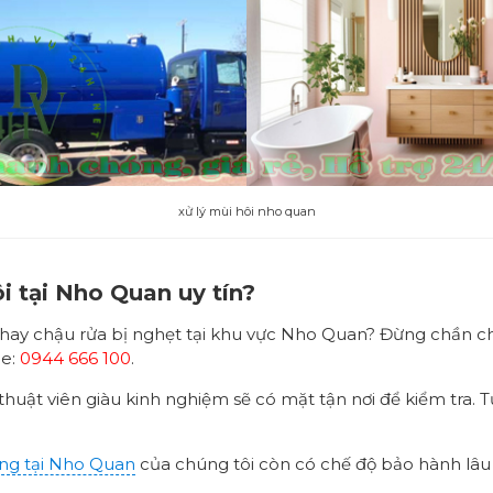
xử lý mùi hôi nho quan
i tại Nho Quan uy tín?
 hay chậu rửa bị nghẹt tại khu vực Nho Quan? Đừng chần c
ne:
0944 666 100
.
thuật viên giàu kinh nghiệm sẽ có mặt tận nơi để kiểm tra. T
ống tại Nho Quan
của chúng tôi còn có chế độ bảo hành lâu d