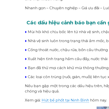
Nhanh gọn – Chuyên nghiệp – Giá ưu đãi – Lu
Các dấu hiệu cảnh báo bạn cần g
♦
Mùi hôi khó chịu bốc lên từ nhà vệ sinh, chậ
♦
Nhà vệ sinh luôn trong trạng thái ẩm mốc, bí
♦
Cống thoát nước, chậu rửa, bồn cầu thường
♦
Xuất hiện tình trạng hầm cầu đầy, nước thải b
♦
Bạn đã thử mọi cách khử mùi thông thường nh
♦
Các loại côn trùng (ruồi, gián, muỗi) liên tụ
Nếu bạn gặp một trong các dấu hiệu trên, hã
chóng và hiệu quả.
Xem giá:
Hút bể phốt tại Ninh Bình
hôm nay.