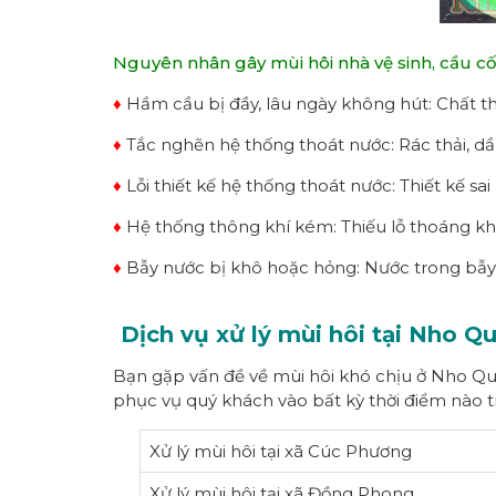
Nguyên nhân gây mùi hôi nhà vệ sinh, cầu c
♦
Hầm cầu bị đầy, lâu ngày không hút: Chất th
♦
Tắc nghẽn hệ thống thoát nước: Rác thải, dầ
♦
Lỗi thiết kế hệ thống thoát nước: Thiết kế sa
♦
Hệ thống thông khí kém: Thiếu lỗ thoáng khí 
♦
Bẫy nước bị khô hoặc hỏng: Nước trong bẫy k
Dịch vụ xử lý mùi hôi tại Nho 
Bạn gặp vấn đề về mùi hôi khó chịu ở Nho Quan
phục vụ quý khách vào bất kỳ thời điểm nào tr
Xử lý mùi hôi tại xã Cúc Phương
Xử lý mùi hôi tại xã Đồng Phong