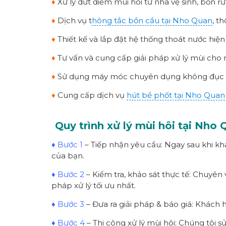
♦
Xử lý dứt điểm mùi hôi từ nhà vệ sinh, bồn rử
♦
Dịch vụ t
hông tắc bồn cầu tại Nho Quan
, t
♦
Thiết kế và lắp đặt hệ thống thoát nước hiện 
♦
Tư vấn và cung cấp giải pháp xử lý mùi cho 
♦
Sử dụng máy móc chuyên dụng không đục ph
♦
Cung cấp dịch vụ
hút bể phốt tại Nho Quan
Quy trình xử lý mùi hôi tại Nho
♦ Bước 1
– Tiếp nhận yêu cầu: Ngay sau khi khá
của bạn.
♦ Bước 2
– Kiểm tra, khảo sát thực tế: Chuyên
pháp xử lý tối ưu nhất.
♦ Bước 3
– Đưa ra giải pháp & báo giá: Khách h
♦ Bước 4
– Thi công xử lý mùi hôi: Chúng tôi s