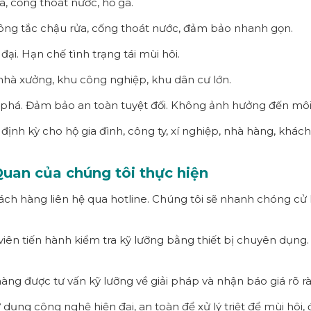
a, cống thoát nước, hố ga.
hông tắc chậu rửa, cống thoát nước, đảm bảo nhanh gọn.
đại. Hạn chế tình trạng tái mùi hôi.
nhà xưởng, khu công nghiệp, khu dân cư lớn.
á. Đảm bảo an toàn tuyệt đối. Không ảnh hưởng đến môi
định kỳ cho hộ gia đình, công ty, xí nghiệp, nhà hàng, khách
 Quan của chúng tôi thực hiện
ch hàng liên hệ qua hotline. Chúng tôi sẽ nhanh chóng cử kỹ
 viên tiến hành kiểm tra kỹ lưỡng bằng thiết bị chuyên dụng
àng được tư vấn kỹ lưỡng về giải pháp và nhận báo giá rõ ràng
ử dụng công nghệ hiện đại, an toàn để xử lý triệt để mùi hôi,