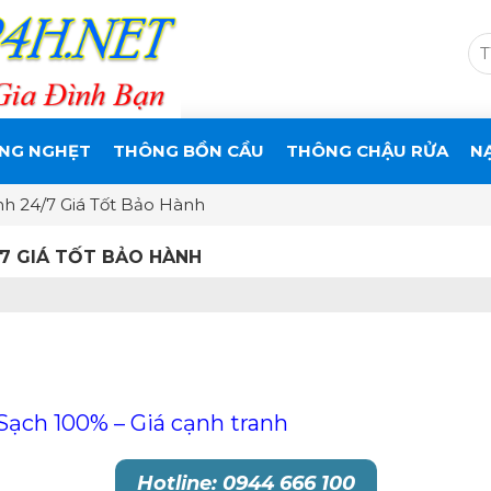
NG NGHẸT
THÔNG BỒN CẦU
THÔNG CHẬU RỬA
N
nh 24/7 Giá Tốt Bảo Hành
/7 GIÁ TỐT BẢO HÀNH
Sạch 100% – Giá cạnh tranh
Hotline: 0944 666 100