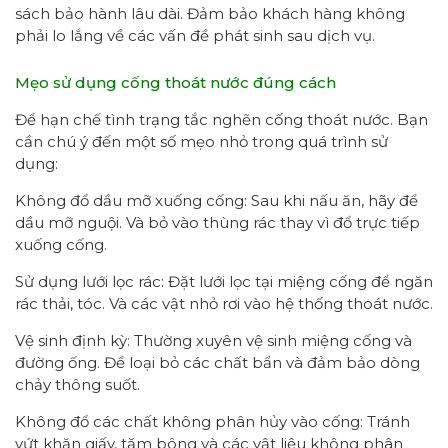
sách bảo hành lâu dài. Đảm bảo khách hàng không
phải lo lắng về các vấn đề phát sinh sau dịch vụ.
Mẹo sử dụng cống thoát nước đúng cách
Để hạn chế tình trạng tắc nghẽn cống thoát nước. Bạn
cần chú ý đến một số mẹo nhỏ trong quá trình sử
dụng:
Không đổ dầu mỡ xuống cống: Sau khi nấu ăn, hãy để
dầu mỡ nguội. Và bỏ vào thùng rác thay vì đổ trực tiếp
xuống cống.
Sử dụng lưới lọc rác: Đặt lưới lọc tại miệng cống để ngăn
rác thải, tóc. Và các vật nhỏ rơi vào hệ thống thoát nước.
Vệ sinh định kỳ: Thường xuyên vệ sinh miệng cống và
đường ống. Để loại bỏ các chất bẩn và đảm bảo dòng
chảy thông suốt.
Không đổ các chất không phân hủy vào cống: Tránh
vứt khăn giấy, tăm bông và các vật liệu không phân