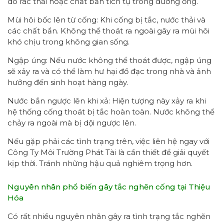
do rác thải hoặc chất bẩn tích tụ trong đường ống.
Mùi hôi bốc lên từ cống: Khi cống bị tắc, nước thải và
các chất bẩn. Không thể thoát ra ngoài gây ra mùi hôi
khó chịu trong không gian sống.
Ngập úng: Nếu nước không thể thoát được, ngập úng
sẽ xảy ra và có thể làm hư hại đồ đạc trong nhà và ảnh
hưởng đến sinh hoạt hàng ngày.
Nước bắn ngược lên khi xả: Hiện tượng này xảy ra khi
hệ thống cống thoát bị tắc hoàn toàn. Nước không thể
chảy ra ngoài mà bị dội ngược lên.
Nếu gặp phải các tình trạng trên, việc liên hệ ngay với
Công Ty Môi Trường Phát Tài là cần thiết để giải quyết
kịp thời. Tránh những hậu quả nghiêm trọng hơn.
Nguyên nhân phổ biến gây tắc nghẽn cống tại Thiệu
Hóa
Có rất nhiều nguyên nhân gây ra tình trạng tắc nghẽn