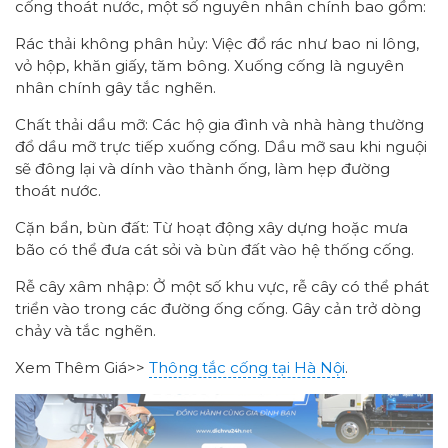
cống thoát nước, một số nguyên nhân chính bao gồm:
Rác thải không phân hủy: Việc đổ rác như bao ni lông,
vỏ hộp, khăn giấy, tăm bông. Xuống cống là nguyên
nhân chính gây tắc nghẽn.
Chất thải dầu mỡ: Các hộ gia đình và nhà hàng thường
đổ dầu mỡ trực tiếp xuống cống. Dầu mỡ sau khi nguội
sẽ đông lại và dính vào thành ống, làm hẹp đường
thoát nước.
Cặn bẩn, bùn đất: Từ hoạt động xây dựng hoặc mưa
bão có thể đưa cát sỏi và bùn đất vào hệ thống cống.
Rễ cây xâm nhập: Ở một số khu vực, rễ cây có thể phát
triển vào trong các đường ống cống. Gây cản trở dòng
chảy và tắc nghẽn.
Xem Thêm Giá>>
Thông tắc cống tại Hà Nội
.