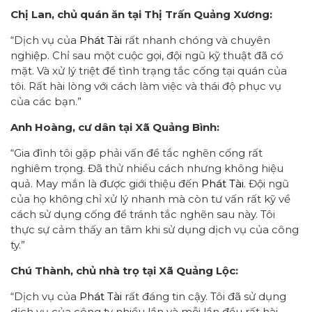
Chị Lan, chủ quán ăn tại Thị Trấn Quảng Xương:
“Dịch vụ của
Phát Tài
rất nhanh chóng và chuyên
nghiệp. Chỉ sau một cuộc gọi, đội ngũ kỹ thuật đã có
mặt. Và xử lý triệt để tình trạng tắc cống tại quán của
tôi. Rất hài lòng với cách làm việc và thái độ phục vụ
của các bạn.”
Anh Hoàng, cư dân tại Xã Quảng Bình:
“Gia đình tôi gặp phải vấn đề tắc nghẽn cống rất
nghiêm trọng. Đã thử nhiều cách nhưng không hiệu
quả. May mắn là được giới thiệu đến
Phát Tài
. Đội ngũ
của họ không chỉ xử lý nhanh mà còn tư vấn rất kỹ về
cách sử dụng cống để tránh tắc nghẽn sau này. Tôi
thực sự cảm thấy an tâm khi sử dụng dịch vụ của công
ty.”
Chú Thành, chủ nhà trọ tại Xã Quảng Lộc:
“Dịch vụ của
Phát Tài
rất đáng tin cậy. Tôi đã sử dụng
dịch vụ của công ty nhiều lần và mỗi lần đều rất hài