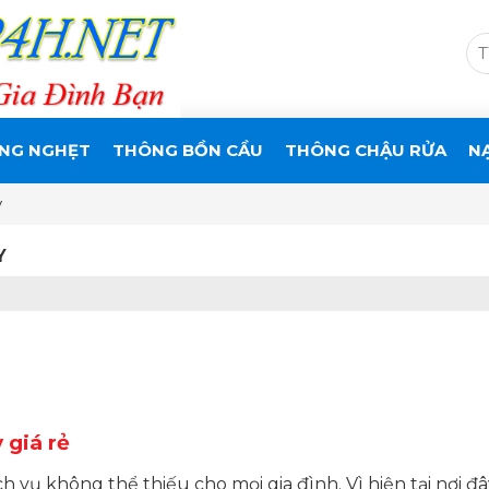
NG NGHẸT
THÔNG BỒN CẦU
THÔNG CHẬU RỬA
N
y
Y
 giá rẻ
ch vụ không thể thiếu cho mọi gia đình. Vì hiện tại nơi