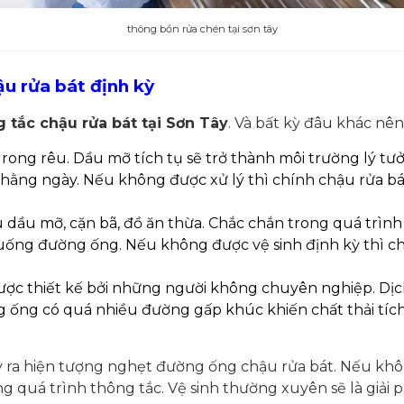
thông bồn rửa chén tại sơn tây
u rửa bát định kỳ
 tắc chậu rửa bát tại Sơn Tây
. Và bất kỳ đâu khác nê
rong rêu. Dầu mỡ tích tụ sẽ trở thành môi trường lý tưởng
 hằng ngày. Nếu không được xử lý thì chính chậu rửa b
ều dầu mỡ, cặn bã, đồ ăn thừa. Chắc chắn trong quá trìn
 xuống đường ống. Nếu không được vệ sinh định kỳ thì ch
ược thiết kế bởi những người không chuyên nghiệp. Dị
 ống có quá nhiều đường gấp khúc khiến chất thải tích tụ 
ra hiện tượng nghẹt đường ống chậu rửa bát. Nếu không 
g quá trình thông tắc. Vệ sinh thường xuyên sẽ là giải p