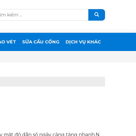
ẠO VÉT
SỬA CẦU CỐNG
DỊCH VỤ KHÁC
 đây mật độ dân số ngày càng tăng nhanh.N