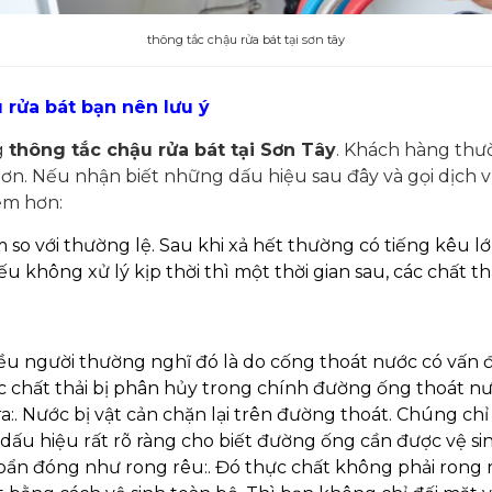
thông tắc chậu rửa bát tại sơn tây
rửa bát bạn nên lưu ý
g
thông tắc chậu rửa bát tại Sơn Tây
. Khách hàng thư
hơn. Nếu nhận biết những dấu hiệu sau đây và gọi dịch 
iệm hơn:
 so với thường lệ. Sau khi xả hết thường có tiếng kêu l
u không xử lý kịp thời thì một thời gian sau, các chất th
iều người thường nghĩ đó là do cống thoát nước có vấn đ
 chất thải bị phân hủy trong chính đường ống thoát nư
ra:. Nước bị vật cản chặn lại trên đường thoát. Chúng chỉ
 dấu hiệu rất rõ ràng cho biết đường ống cần được vệ si
bẩn đóng như rong rêu:. Đó thực chất không phải rong 