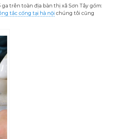
ố ga trên toàn địa bàn thị xã Sơn Tây gồm:
ông tắc cống tại hà nội
chúng tôi cũng