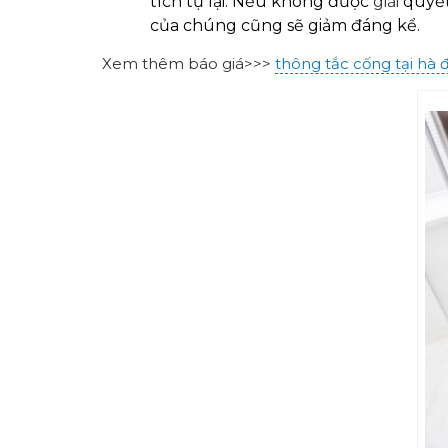
tích tụ lại. Nếu không được
giải
quyết
của chúng cũng sẽ giảm đáng kể.
Xem thêm báo giá>>>
thông tắc cống tại hà