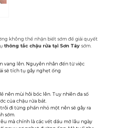
ờng không thể nhận biết sớm để giải quyết
vụ
thông tắc chậu rửa tại Sơn Tây
sớm.
ớn vang lên. Nguyên nhân đến từ việc
ải sẽ tích tụ gây nghẹt ống
ề nên mùi hôi bốc lên. Tuy nhiên đa số
ớc của chậu rửa bát.
 trôi đi từng phần nhỏ một nên sẽ gây ra
nh sớm.
rêu mà chính là các vết dầu mỡ lâu ngày