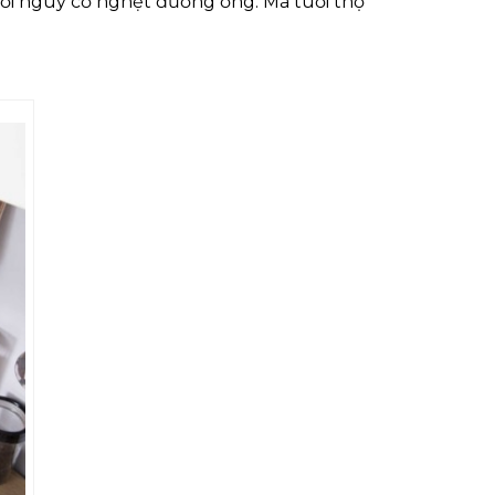
với nguy cơ nghẹt đường ống. Mà tuổi thọ