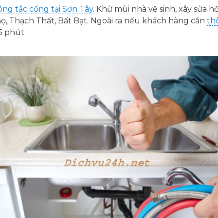
ông tắc cống tại Sơn Tây
. Khử mùi nhà vệ sinh, xây sửa h
ọ, Thạch Thất, Bất Bạt. Ngoài ra nếu khách hàng cần
th
5 phút.