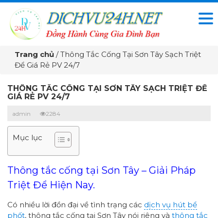
Trang chủ
/
Thông Tắc Cống Tại Sơn Tây Sạch Triệt
Để Giá Rẻ PV 24/7
THÔNG TẮC CỐNG TẠI SƠN TÂY SẠCH TRIỆT ĐỂ
GIÁ RẺ PV 24/7
admin
2284
Mục lục
Thông tắc cống tại Sơn Tây – Giải Pháp
Triệt Để Hiện Nay.
Có nhiều lời đồn đại về tình trạng các
dịch vụ hút bể
phốt
, thông tắc cống tại Sơn Tây nói riêng và
thông tắc