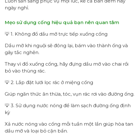
Luôn sẵn sàng phục vụ mọi lúc, kể cả ban đêm hay
ngày nghỉ.
Mẹo sử dụng cống hiệu quả bạn nên quan tâm
💡 1. Không đổ dầu mỡ trực tiếp xuống cống
Dầu mỡ khi nguội sẽ đông lại, bám vào thành ống và
gây tắc nghẽn.
Thay vì đổ xuống cống, hãy đựng dầu mỡ vào chai rồi
bỏ vào thùng rác.
💡 2. Lắp đặt lưới lọc rác ở miệng cống
Giúp ngăn thức ăn thừa, tóc, vụn rác rơi vào đường ống.
💡 3. Sử dụng nước nóng để làm sạch đường ống định
kỳ
Xả nước nóng vào cống mỗi tuần một lần giúp hòa tan
dầu mỡ và loại bỏ cặn bẩn.