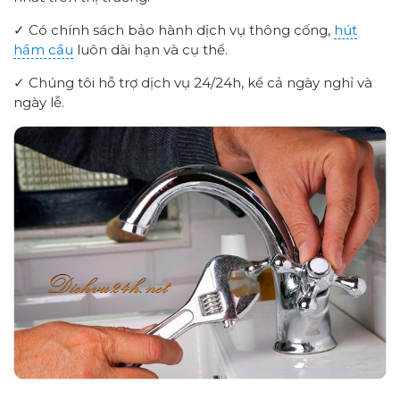
✓ Có chính sách bảo hành dịch vụ thông cống,
hút
hầm cầu
luôn dài hạn và cụ thể.
✓ Chúng tôi hỗ trợ dịch vụ 24/24h, kể cả ngày nghỉ và
ngày lễ.