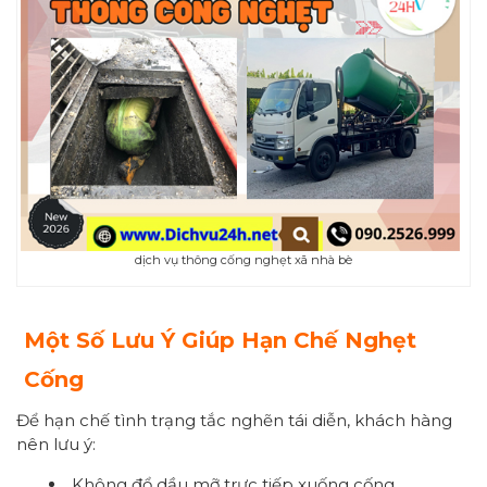
dịch vụ thông cống nghẹt xã nhà bè
Một Số Lưu Ý Giúp Hạn Chế Nghẹt
Cống
Để hạn chế tình trạng tắc nghẽn tái diễn, khách hàng
nên lưu ý:
Không đổ dầu mỡ trực tiếp xuống cống