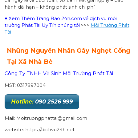
cả ngày lễ và cuối tuần, với cam kết giá hợp lý – bảo
hành dài hạn – không phát sinh chi phí.
♥ Xem Thêm Trang Báo 24h.com về dịch vụ môi
trường Phát Tài Uy Tín chúng tôi
>>>
Môi Trường Phát
Tài
Những Nguyên Nhân Gây Nghẹt Cống
Tại Xã Nhà Bè
Công Ty TNHH Vệ Sinh Môi Trường Phát Tài
MST: 0317897004
Hotline:
090 2526 999
Mail: Moitruongphattai@gmail.com
website: https://dichvu24h.net