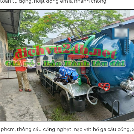
 toàn tự động, hoạt động êm ả, nhanh chóng.
phcm, thông cầu cống nghẹt, nạo vét hố ga cầu cống, xâ