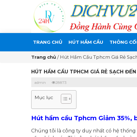
TRANG CHỦ
HÚT HẦM CẦU
THÔNG CỐ
Trang chủ
/
Hút Hầm Cầu Tphcm Giá Rẻ Sạch
HÚT HẦM CẦU TPHCM GIÁ RẺ SẠCH ĐẾN 
admin
28873
Mục lục
Hút hầm cầu Tphcm Giảm 35%, bả
Chúng tôi là công ty duy nhất có hệ thốn