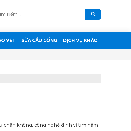
ẠO VÉT
SỬA CẦU CỐNG
DỊCH VỤ KHÁC
u chân không, công nghệ định vị tìm hầm