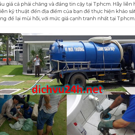
giá cả phải chăng và đáng tin cậy tại Tphcm. Hãy liên h
viên kỹ thuật đến địa điểm của bạn để thực hiện khảo sá
g để lại mùi hôi, với mức giá cạnh tranh nhất tại Tphcm