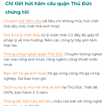
Chi tiết hút hầm cầu quận Thủ Đức
chúng tôi
Chuyên
hút hầm cầu
với tiêu chí không mùi, hút chất
thải dầu mỡ, chất thải sinh hoạt.
Hút & xử lý chất thải
, xử lý nước thải. Có đầy đủ giấy tờ
pháp lý về môi trường. Nên các công ty hãy yên tâm
hợp tác.
Thông cống nghẹt quận Thủ Đức
. Chuyên thông nghẹt
các loại cống sinh hoạt, cống ngầm, cống thoát nước
mưa.
Nạo vét hố ga sinh hoạt
, hố ga công cộng, hố ga công
nghiệp. Giá bao trọn gói.
Dịch vụ xử lý mùi hôi nhà vệ sinh
tại Thủ Đức. Triệt để
100%, bảo hành 2-3 năm.
Thông tắc bồn cầu, bệ tiểu
, chậu rửa bát với công nghệ