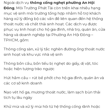
Ngoài dịch vụ
thông cống nghẹt phường An Hội
Đông
, Môi Trường Phát Tài còn triển khai nhiều hạng
mục vệ sinh môi trường tổng hợp nhằm hỗ trợ khách
hàng xử lý đồng bộ các vấn đề liên quan đến hệ thống
thoát nước và chất thải sinh hoạt. Các dịch vụ được
phục vụ linh hoạt cho hộ gia đình, nhà trọ, quán ăn, cửa
hàng và doanh nghiệp tại Phường An Hội Đông –
TPHCM, gồm:
Thông cống sàn, xử lý tắc nghẽn đường ống thoát nước
sinh hoạt và khu vực nhà vệ sinh
Thông bồn cầu, bồn tiểu bị nghẹt do giấy, dị vật, tóc
hoặc hiện tượng trào ngược
Hút hầm cầu – rút bể phốt cho hộ gia đình, quán ăn và
các cơ sở kinh doanh
Nạo vét hố ga, mương thoát nước, làm sạch bùn thải
tích tụ lâu ngày
Khử mùi và xử lý mùi hôi từ hệ thống cống rãnh hoặc