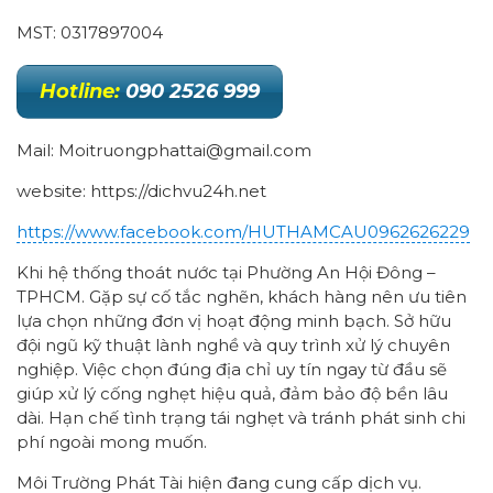
MST: 0317897004
Hotline:
090 2526 999
Mail: Moitruongphattai@gmail.com
website: https://dichvu24h.net
https://www.facebook.com/HUTHAMCAU0962626229
Khi hệ thống thoát nước tại Phường An Hội Đông –
TPHCM. Gặp sự cố tắc nghẽn, khách hàng nên ưu tiên
lựa chọn những đơn vị hoạt động minh bạch. Sở hữu
đội ngũ kỹ thuật lành nghề và quy trình xử lý chuyên
nghiệp. Việc chọn đúng địa chỉ uy tín ngay từ đầu sẽ
giúp xử lý cống nghẹt hiệu quả, đảm bảo độ bền lâu
dài. Hạn chế tình trạng tái nghẹt và tránh phát sinh chi
phí ngoài mong muốn.
Môi Trường Phát Tài hiện đang cung cấp dịch vụ.