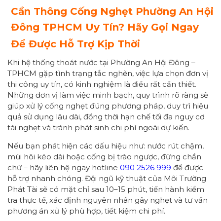
Cần Thông Cống Nghẹt Phường An Hội
Đông TPHCM Uy Tín? Hãy Gọi Ngay
Để Được Hỗ Trợ Kịp Thời
Khi hệ thống thoát nước tại Phường An Hội Đông –
TPHCM gặp tình trạng tắc nghẽn, việc lựa chọn đơn vị
thi công uy tín, có kinh nghiệm là điều rất cần thiết.
Những đơn vị làm việc minh bạch, quy trình rõ ràng sẽ
giúp xử lý cống nghẹt đúng phương pháp, duy trì hiệu
quả sử dụng lâu dài, đồng thời hạn chế tối đa nguy cơ
tái nghẹt và tránh phát sinh chi phí ngoài dự kiến.
Nếu bạn phát hiện các dấu hiệu như: nước rút chậm,
mùi hôi kéo dài hoặc cống bị trào ngược, đừng chần
chừ – hãy liên hệ ngay hotline
090 2526 999
để được
hỗ trợ nhanh chóng. Đội ngũ kỹ thuật của Môi Trường
Phát Tài sẽ có mặt chỉ sau 10–15 phút, tiến hành kiểm
tra thực tế, xác định nguyên nhân gây nghẹt và tư vấn
phương án xử lý phù hợp, tiết kiệm chi phí.