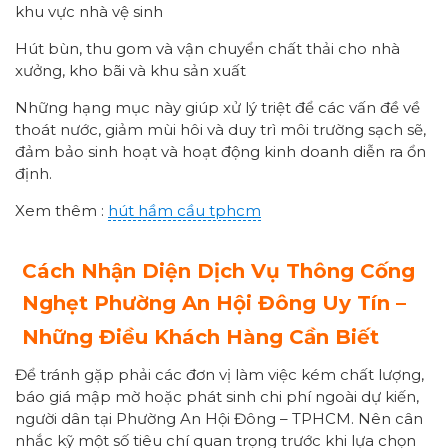
khu vực nhà vệ sinh
Hút bùn, thu gom và vận chuyển chất thải cho nhà
xưởng, kho bãi và khu sản xuất
Những hạng mục này giúp xử lý triệt để các vấn đề về
thoát nước, giảm mùi hôi và duy trì môi trường sạch sẽ,
đảm bảo sinh hoạt và hoạt động kinh doanh diễn ra ổn
định.
Xem thêm :
hút hầm cầu tphcm
Cách Nhận Diện Dịch Vụ Thông Cống
Nghẹt Phường An Hội Đông Uy Tín –
Những Điều Khách Hàng Cần Biết
Để tránh gặp phải các đơn vị làm việc kém chất lượng,
báo giá mập mờ hoặc phát sinh chi phí ngoài dự kiến,
người dân tại Phường An Hội Đông – TPHCM. Nên cân
nhắc kỹ một số tiêu chí quan trọng trước khi lựa chọn