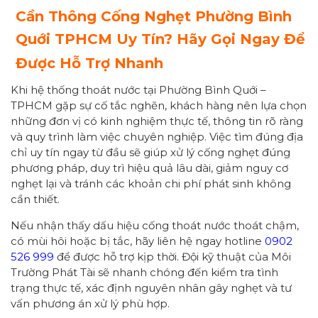
Cần Thông Cống Nghẹt Phường
Bình
Quới
TPHCM Uy Tín? Hãy Gọi Ngay Để
Được Hỗ Trợ Nhanh
Khi hệ thống thoát nước tại Phường Bình Quới –
TPHCM gặp sự cố tắc nghẽn, khách hàng nên lựa chọn
những đơn vị có kinh nghiệm thực tế, thông tin rõ ràng
và quy trình làm việc chuyên nghiệp. Việc tìm đúng địa
chỉ uy tín ngay từ đầu sẽ giúp xử lý cống nghẹt đúng
phương pháp, duy trì hiệu quả lâu dài, giảm nguy cơ
nghẹt lại và tránh các khoản chi phí phát sinh không
cần thiết.
Nếu nhận thấy dấu hiệu cống thoát nước thoát chậm,
có mùi hôi hoặc bị tắc, hãy liên hệ ngay hotline
0902
526 999
để được hỗ trợ kịp thời. Đội kỹ thuật của Môi
Trường Phát Tài sẽ nhanh chóng đến kiểm tra tình
trạng thực tế, xác định nguyên nhân gây nghẹt và tư
vấn phương án xử lý phù hợp.