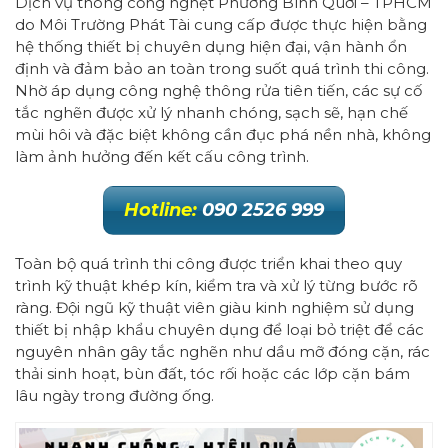
Dịch vụ thông cống nghẹt Phường Bình Quới – TPHCM
do Môi Trường Phát Tài cung cấp được thực hiện bằng
hệ thống thiết bị chuyên dụng hiện đại, vận hành ổn
định và đảm bảo an toàn trong suốt quá trình thi công.
Nhờ áp dụng công nghệ thông rửa tiên tiến, các sự cố
tắc nghẽn được xử lý nhanh chóng, sạch sẽ, hạn chế
mùi hôi và đặc biệt không cần đục phá nền nhà, không
làm ảnh hưởng đến kết cấu công trình.
Hotline:
090 2526 999
Toàn bộ quá trình thi công được triển khai theo quy
trình kỹ thuật khép kín, kiểm tra và xử lý từng bước rõ
ràng. Đội ngũ kỹ thuật viên giàu kinh nghiệm sử dụng
thiết bị nhập khẩu chuyên dụng để loại bỏ triệt để các
nguyên nhân gây tắc nghẽn như dầu mỡ đóng cặn, rác
thải sinh hoạt, bùn đất, tóc rối hoặc các lớp cặn bám
lâu ngày trong đường ống.