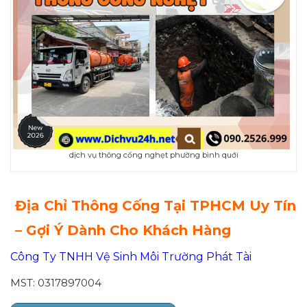
dịch vụ thông cống nghẹt phường bình quới
Địa Chỉ Thông Cống Tại
TPHCM Uy Tín
– Gợi Ý Dành Cho Khách Hàng
Công Ty TNHH Vệ Sinh Môi Trường Phát Tài
MST: 0317897004