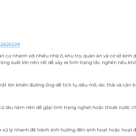
62626229
n cư nhanh với nhiều nhà ở, khu trọ, quán ăn và cơ sở kinh 
ng suất lớn nên rất dễ xảy ra tình trạng tắc nghẽn nếu khô
rất lớn khiến đường ống dễ tích tụ dầu mỡ, rác thải và cặn b
cũ lâu năm nên dễ gặp tình trạng nghẹt hoặc thoát nước c
n xử lý nhanh để tránh ảnh hưởng đến sinh hoạt hoặc hoạt 