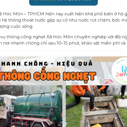
Xã Hóc Môn – TPHCM hiện nay xuất hiện khá phổ biến ở hộ gi
 hệ thống thoát nước gặp sự cố như nước rút chậm, bốc mùi
lượng cuộc sống.
 vụ thông cống nghẹt Xã Hóc Môn chuyên nghiệp với đội ng
ận nơi nhanh chóng chỉ sau 10–15 phút, khảo sát miễn phí và