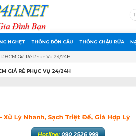
NG NGHẸT
THÔNG BỒN CẦU
THÔNG CHẬU RỬA
N
TPHCM Giá Rẻ Phục Vụ 24/24H
M GIÁ RẺ PHỤC VỤ 24/24H
Xử Lý Nhanh, Sạch Triệt Để, Giá Hợp Lý
Hotline:
090 2526 999