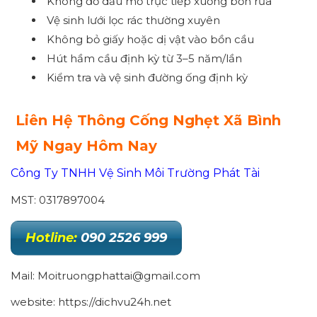
Không đổ dầu mỡ trực tiếp xuống bồn rửa
Vệ sinh lưới lọc rác thường xuyên
Không bỏ giấy hoặc dị vật vào bồn cầu
Hút hầm cầu định kỳ từ 3–5 năm/lần
Kiểm tra và vệ sinh đường ống định kỳ
Liên Hệ Thông Cống Nghẹt Xã Bình
Mỹ Ngay Hôm Nay
Công Ty TNHH Vệ Sinh Môi Trường Phát Tài
MST: 0317897004
Hotline:
090 2526 999
Mail: Moitruongphattai@gmail.com
website: https://dichvu24h.net