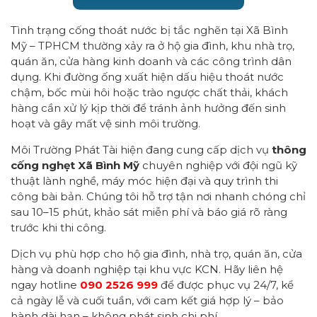
Tình trạng cống thoát nước bị tắc nghẽn tại Xã Bình
Mỹ – TPHCM thường xảy ra ở hộ gia đình, khu nhà trọ,
quán ăn, cửa hàng kinh doanh và các công trình dân
dụng. Khi đường ống xuất hiện dấu hiệu thoát nước
chậm, bốc mùi hôi hoặc trào ngược chất thải, khách
hàng cần xử lý kịp thời để tránh ảnh hưởng đến sinh
hoạt và gây mất vệ sinh môi trường.
Môi Trường Phát Tài hiện đang cung cấp dịch vụ
thông
cống nghẹt Xã Bình Mỹ
chuyên nghiệp với đội ngũ kỹ
thuật lành nghề, máy móc hiện đại và quy trình thi
công bài bản. Chúng tôi hỗ trợ tận nơi nhanh chóng chỉ
sau 10–15 phút, khảo sát miễn phí và báo giá rõ ràng
trước khi thi công.
Dịch vụ phù hợp cho hộ gia đình, nhà trọ, quán ăn, cửa
hàng và doanh nghiệp tại khu vực KCN. Hãy liên hệ
ngay hotline
090 2526 999
để được phục vụ 24/7, kể
cả ngày lễ và cuối tuần, với cam kết giá hợp lý – bảo
hành dài hạn – không phát sinh chi phí.