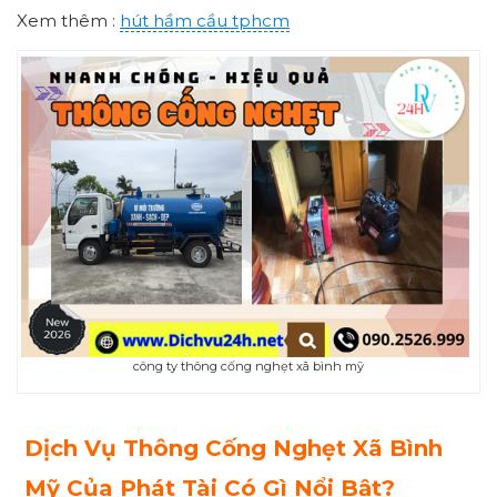
Xem thêm :
hút hầm cầu tphcm
công ty thông cống nghẹt xã bình mỹ
Dịch Vụ Thông Cống Nghẹt Xã Bình
Mỹ Của Phát Tài Có Gì Nổi Bật?