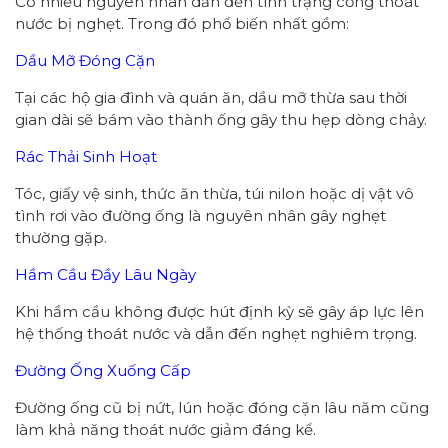
Có nhiều nguyên nhân dẫn đến tình trạng cống thoát
nước bị nghẹt. Trong đó phổ biến nhất gồm:
Dầu Mỡ Đóng Cặn
Tại các hộ gia đình và quán ăn, dầu mỡ thừa sau thời
gian dài sẽ bám vào thành ống gây thu hẹp dòng chảy.
Rác Thải Sinh Hoạt
Tóc, giấy vệ sinh, thức ăn thừa, túi nilon hoặc dị vật vô
tình rơi vào đường ống là nguyên nhân gây nghẹt
thường gặp.
Hầm Cầu Đầy Lâu Ngày
Khi hầm cầu không được hút định kỳ sẽ gây áp lực lên
hệ thống thoát nước và dẫn đến nghẹt nghiêm trọng.
Đường Ống Xuống Cấp
Đường ống cũ bị nứt, lún hoặc đóng cặn lâu năm cũng
làm khả năng thoát nước giảm đáng kể.