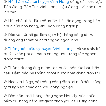
💠
Hút hầm cầu tại huyện Vĩnh Hưng
cùng các khu vực:
Tiền Giang, Bến Tre, Vĩnh Long, Hậu Giang… và các tỉnh
lân cận.
💠 Hút chất thải dầu mỡ, nước thải tồn đọng trong hầm
chứa của nhà hàng, khu bếp công nghiệp.
💠 Đào và hút hố ga, làm sạch hệ thống cống rãnh,
đường ống thoát nước trong và ngoài nhà.
💠
Thông bồn cầu tại huyện Vĩnh Hưng
, nhà vệ sinh, bể
phốt. Khắc phục nhanh chóng tình trạng tắc nghẽn
trong toilet.
💠 Thông đường ống nước, sàn nước, bồn rửa bát, bồn
cầu. Đảm bảo hệ thống thoát nước hoạt động trơn tru.
💠 Nạo vét hố ga, hệ thống cống rãnh tại nhà dân, công
ty, xí nghiệp hoặc các khu công nghiệp.
💠 Đào hầm mới bằng công nghệ hiện đại, sửa chữa
hầm cũ, nâng hầm, lát gạch theo yêu cầu từng công