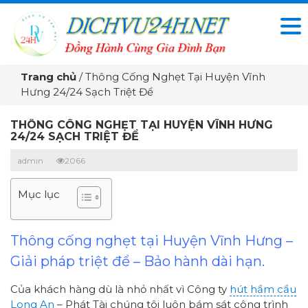
Trang chủ
/
Thông Cống Nghẹt Tại Huyện Vĩnh
Hưng 24/24 Sạch Triệt Để
THÔNG CỐNG NGHẸT TẠI HUYỆN VĨNH HƯNG
24/24 SẠCH TRIỆT ĐỂ
admin
2066
Mục lục
Thông cống nghẹt tại Huyện Vĩnh Hưng –
Giải pháp triệt để – Bảo hành dài hạn.
Của khách hàng dù là nhỏ nhất vì Công ty
hút hầm cầu
Long An
– Phát Tài chúng tôi luôn bám sát công trình