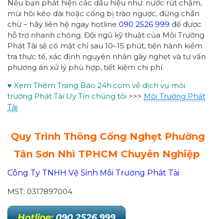
Nếu bạn phát hiện các dấu hiệu như: nước rút chậm,
mùi hôi kéo dài hoặc cống bị trào ngược, đừng chần
chừ – hãy liên hệ ngay hotline
090 2526 999
để được
hỗ trợ nhanh chóng. Đội ngũ kỹ thuật của Môi Trường
Phát Tài sẽ có mặt chỉ sau 10–15 phút, tiến hành kiểm
tra thực tế, xác định nguyên nhân gây nghẹt và tư vấn
phương án xử lý phù hợp, tiết kiệm chi phí.
♥ Xem Thêm Trang Báo 24h.com về dịch vụ môi
trường Phát Tài Uy Tín chúng tôi
>>>
Môi Trường Phát
Tài
Quy Trình Thông Cống Nghẹt Phường
Tân Sơn Nhì
TPHCM Chuyên Nghiệp
Công Ty TNHH Vệ Sinh Môi Trường Phát Tài
MST: 0317897004
Hotline:
090 2526 999