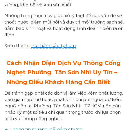
xưởng, kho bãi và khu sản xuất
Những hạng mục này giúp xử lý triệt để các vấn đề về
thoát nước, giảm mùi hôi và duy trì môi trường sạch sẽ,
đảm bảo sinh hoạt và hoạt động kinh doanh diễn ra ổn
định.
Xem thêm :
hút hầm cầu tphcm
Cách Nhận Diện Dịch Vụ Thông Cống
Nghẹt Phường
Tân Sơn Nhì
Uy Tín –
Những Điều Khách Hàng Cần Biết
Để tránh gặp phải các đơn vị làm việc kém chất lượng,
báo giá mập mờ hoặc phát sinh chi phí ngoài dự kiến,
người dân tại Phường Tân Sơn Nhì – TPHCM nên cân
nhắc kỹ một số tiêu chí quan trọng trước khi lựa chọn
dịch vụ thông cống nghẹt.
🔹 Thông tin rõ ràng, dễ kiểm chứng