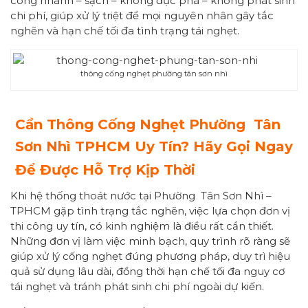
công nhanh – sạch – không đục phá – không phát sinh
chi phí, giúp xử lý triệt để mọi nguyên nhân gây tắc
nghẽn và hạn chế tối đa tình trạng tái nghẹt.
thông cống nghẹt phường tân sơn nhì
Cần Thông Cống Nghẹt Phường
Tân
Sơn Nhì
TPHCM Uy Tín? Hãy Gọi Ngay
Để Được Hỗ Trợ Kịp Thời
Khi hệ thống thoát nước tại Phường Tân Sơn Nhì –
TPHCM gặp tình trạng tắc nghẽn, việc lựa chọn đơn vị
thi công uy tín, có kinh nghiệm là điều rất cần thiết.
Những đơn vị làm việc minh bạch, quy trình rõ ràng sẽ
giúp xử lý cống nghẹt đúng phương pháp, duy trì hiệu
quả sử dụng lâu dài, đồng thời hạn chế tối đa nguy cơ
tái nghẹt và tránh phát sinh chi phí ngoài dự kiến.