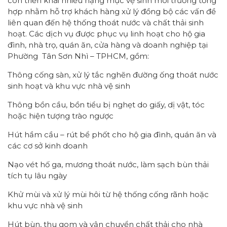
còn triển khai nhiều hạng mục vệ sinh môi trường tổng
hợp nhằm hỗ trợ khách hàng xử lý đồng bộ các vấn đề
liên quan đến hệ thống thoát nước và chất thải sinh
hoạt. Các dịch vụ được phục vụ linh hoạt cho hộ gia
đình, nhà trọ, quán ăn, cửa hàng và doanh nghiệp tại
Phường Tân Sơn Nhì – TPHCM, gồm:
Thông cống sàn, xử lý tắc nghẽn đường ống thoát nước
sinh hoạt và khu vực nhà vệ sinh
Thông bồn cầu, bồn tiểu bị nghẹt do giấy, dị vật, tóc
hoặc hiện tượng trào ngược
Hút hầm cầu – rút bể phốt cho hộ gia đình, quán ăn và
các cơ sở kinh doanh
Nạo vét hố ga, mương thoát nước, làm sạch bùn thải
tích tụ lâu ngày
Khử mùi và xử lý mùi hôi từ hệ thống cống rãnh hoặc
khu vực nhà vệ sinh
Hút bùn, thu gom và vận chuyển chất thải cho nhà