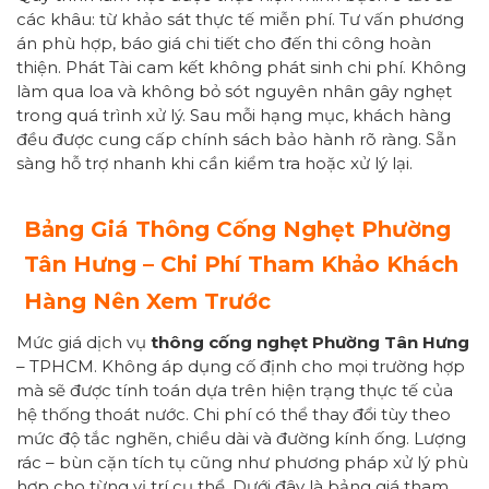
các khâu: từ khảo sát thực tế miễn phí. Tư vấn phương
án phù hợp, báo giá chi tiết cho đến thi công hoàn
thiện. Phát Tài cam kết không phát sinh chi phí. Không
làm qua loa và không bỏ sót nguyên nhân gây nghẹt
trong quá trình xử lý. Sau mỗi hạng mục, khách hàng
đều được cung cấp chính sách bảo hành rõ ràng. Sẵn
sàng hỗ trợ nhanh khi cần kiểm tra hoặc xử lý lại.
Bảng Giá Thông Cống Nghẹt Phường
Tân Hưng – Chi Phí Tham Khảo Khách
Hàng Nên Xem Trước
Mức giá dịch vụ
thông cống nghẹt Phường Tân Hưng
– TPHCM. Không áp dụng cố định cho mọi trường hợp
mà sẽ được tính toán dựa trên hiện trạng thực tế của
hệ thống thoát nước. Chi phí có thể thay đổi tùy theo
mức độ tắc nghẽn, chiều dài và đường kính ống. Lượng
rác – bùn cặn tích tụ cũng như phương pháp xử lý phù
hợp cho từng vị trí cụ thể. Dưới đây là bảng giá tham