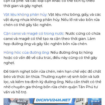
cặn cà phê. Và các loại cặn khác có thể tích tụ theo
thời gian và gây nghẹt.
Vật liệu không phân hủy:
Vật liệu như bông, giấy, và các
vật dụng nhựa không phân hủy. Nếu lỡ rơi vào bồn rửa
chén có thể gây tắc nghẽn.
Cặn canxi và magiê có trong nước:
Nước cứng có chứa
canxi và magiê có thể tạo ra cặn theo thời gian. Làm
hẹp đường ống và gây tắc nghẽn bồn rửa chén.
Hỏng hóc của đường ống:
Nếu đường ống bị hỏng
hoặc có vấn đề về cấu trúc, điều này cũng có thể gây
nghẹt.
Để tránh nghẹt bồn rửa chén, nên hạn chế việc đổ chất
béo và thức ăn thừa. Thường xuyên vệ sinh bồn và lưới
lọc, và kiểm tra định kỳ đường ống. Nếu cần thiết có thể
nhờ chuyên gia thông bồn rửa chén quận Tân Phú tư
vấn và hỗ trợ.