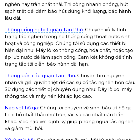
nghẽn hay tràn chất thải. Thi công nhanh chóng, hút
sạch triệt để, đảm bảo hút đúng khối lượng, bảo hành
lâu dài.
Thông cống nghẹt quận Tân Phú
:
Chuyên xử lý tình
trạng tắc nghẽn trong hệ thống cống thoát nước sinh
hoạt và công nghiệp. Chúng tôi sử dụng các thiết bị
hiện đại như: Máy lò xo thông cống, hóa chất, hoặc tạo
áp lực nước để làm sạch cống. Cam kết không để tình
trạng tắc tái diễn, bảo hành dài hạn.
Thông bồn cầu quận Tân Phú:
Chuyên tìm nguyên
nhân và giải quyết triệt để các sự cố tắc nghẽn bồn cầu.
Sử dụng các thiết bị chuyên dụng như: Dây lò xo, máy
thông tắc và máy nén khí áp lực cao.
Nạo vét hố ga:
Chúng tôi chuyên vệ sinh, bảo trì hố ga.
Loại bỏ chất thải như bùn, rác và các chất cặn bẩn
khác. Việc nạo vét định kỳ giúp phòng ngừa tắc nghẽn
và giảm mùi hôi.
Xử lý mùi hôi:
Chuyên giải quyết mùi hôi từ nhà vệ sinh,