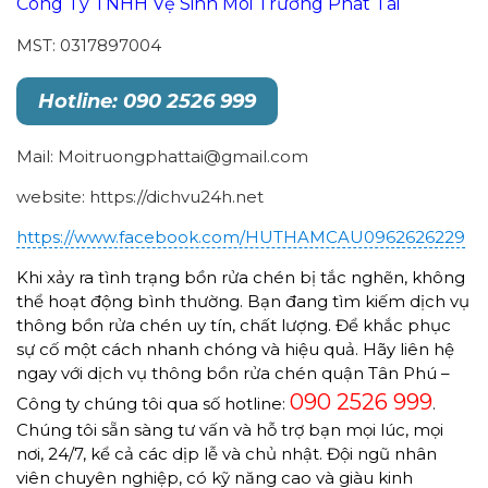
Công Ty TNHH Vệ Sinh Môi Trường Phát Tài
MST: 0317897004
Hotline: 090 2526 999
Mail: Moitruongphattai@gmail.com
website: https://dichvu24h.net
https://www.facebook.com/HUTHAMCAU0962626229
Khi xảy ra tình trạng bồn rửa chén bị tắc nghẽn, không
thể hoạt động bình thường. Bạn đang tìm kiếm dịch vụ
thông bồn rửa chén uy tín, chất lượng. Để khắc phục
sự cố một cách nhanh chóng và hiệu quả. Hãy liên hệ
ngay với dịch vụ thông bồn rửa chén quận Tân Phú –
090 2526 999
Công ty chúng tôi qua số hotline:
.
Chúng tôi sẵn sàng tư vấn và hỗ trợ bạn mọi lúc, mọi
nơi, 24/7, kể cả các dịp lễ và chủ nhật. Đội ngũ nhân
viên chuyên nghiệp, có kỹ năng cao và giàu kinh