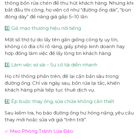
thông bồn rửa chén để thu hút khách hàng. Nhưng khi
bắt đầu thi công, họ viện cớ như “đường ống dài”, “bùn
đóng dày” để nâng giá gấp 5–10 lần.
2️⃣ Giả mạo thương hiệu nổi tiếng
Một số thợ tự do lấy tên gần giống công ty uy tín,
không có địa chỉ rõ ràng, giấy phép kinh doanh hay
hợp đồng làm việc để lấy lòng tin khách hàng.
3️⃣ Làm việc sơ sài – Sự cố tái diễn nhanh
Họ chỉ thông phần trên, để lại cặn bẩn sâu trong
đường ống. Chỉ vài ngày sau, bồn rửa lại tắc, khiến
khách hàng phải tiếp tục thuê dịch vụ.
4️⃣ Ép buộc thay ống, sửa chữa không cần thiết
Sau kiểm tra, họ báo đường ống hư hỏng nặng, yêu cầu
thay mới hoặc sửa với giá “trên trời”.
✅ Mẹo Phòng Tránh Lừa Đảo: