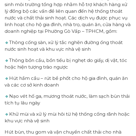
sinh môi trường tổng hợp nhằm hỗ trợ khách hàng xử
lý đồng bộ các vấn đề liên quan đến hệ thống thoát
nước và chất thải sinh hoạt. Các dịch vụ được phục vụ
linh hoạt cho hộ gia đình, nhà trọ, quán ăn, cửa hàng và
doanh nghiệp tại Phường Gò Vấp – TPHCM, gồm:
🔹
Thông cống sàn, xử lý tắc nghẽn đường ống thoát
nước sinh hoạt và khu vực nhà vệ sinh
🔹
Thông bồn cầu, bồn tiểu bị nghẹt do giấy, dị vật, tóc
hoặc hiện tượng trào ngược
🔹
Hút hầm cầu – rút bể phốt cho hộ gia đình, quán ăn
và các cơ sở kinh doanh
🔹
Nạo vét hố ga, mương thoát nước, làm sạch bùn thải
tích tụ lâu ngày
🔹
Khử mùi và xử lý mùi hôi từ hệ thống cống rãnh hoặc
khu vực nhà vệ sinh
Hút bùn, thu gom và vận chuyển chất thải cho nhà