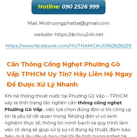
Hotline:
090 2526 999
Mail: Moitruongphattai@gmail.com
website: https://dichvu24h.net
https://www.facebook.com/HUTHAMCAU0962626229
Cần Thông Cống Nghẹt Phường Gò
Vấp TPHCM Uy Tín? Hãy Liên Hệ Ngay
Để Được Xử Lý Nhanh
Khi hệ thống thoát nước tại Phường Gò Vấp – TPHCM
xảy ra tình trạng tắc nghẽn cần
thông cống nghẹt
Phường Gò Vấp
, việc lựa chọn đúng đơn vị thi công uy
tín là yếu tố rất quan trọng. Những đơn vị có kinh
nghiệm thực tế, thông tin minh bạch và quy trình làm
việc rõ ràng sẽ giúp xử lý sự cố đúng kỹ thuật, đảm bảo
hiệu quả lâu dài và hạn chế tối đa tình trạng nghẹt tái