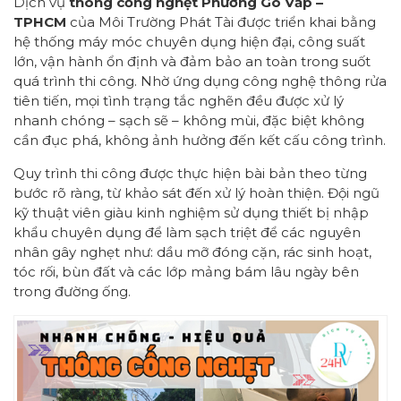
Dịch vụ
thông cống nghẹt Phường Gò Vấp –
TPHCM
của Môi Trường Phát Tài được triển khai bằng
hệ thống máy móc chuyên dụng hiện đại, công suất
lớn, vận hành ổn định và đảm bảo an toàn trong suốt
quá trình thi công. Nhờ ứng dụng công nghệ thông rửa
tiên tiến, mọi tình trạng tắc nghẽn đều được xử lý
nhanh chóng – sạch sẽ – không mùi, đặc biệt không
cần đục phá, không ảnh hưởng đến kết cấu công trình.
Quy trình thi công được thực hiện bài bản theo từng
bước rõ ràng, từ khảo sát đến xử lý hoàn thiện. Đội ngũ
kỹ thuật viên giàu kinh nghiệm sử dụng thiết bị nhập
khẩu chuyên dụng để làm sạch triệt để các nguyên
nhân gây nghẹt như: dầu mỡ đóng cặn, rác sinh hoạt,
tóc rối, bùn đất và các lớp mảng bám lâu ngày bên
trong đường ống.