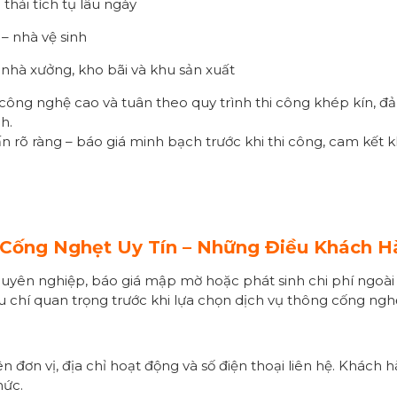
thải tích tụ lâu ngày
 – nhà vệ sinh
nhà xưởng, kho bãi và khu sản xuất
ị công nghệ cao và tuân theo quy trình thi công khép kín, đ
h.
n rõ ràng – báo giá minh bạch trước khi thi công, cam kết k
Cống Nghẹt Uy Tín – Những Điều Khách H
chuyên nghiệp, báo giá mập mờ hoặc phát sinh chi phí ngoài
u chí quan trọng trước khi lựa chọn dịch vụ thông cống ngh
n đơn vị, địa chỉ hoạt động và số điện thoại liên hệ. Khách
hức.