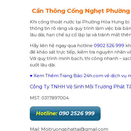
Cần Thông Cống Nghẹt Phườn
Khi cống thoát nước tại Phường Hòa Hưng bị
thông tin rõ ràng và quy trình làm việc bài bả
lâu dài, hạn chế sự cố lặp lại và tránh mất thê
Hãy liên hệ ngay qua hotline
0902 526 999
kh
để khảo sát trực tiếp, kiểm tra nguyên nhân v
Với quy trình minh bạch, thi công nhanh – sạ
suốt lâu dài.
♥ Xem Thêm Trang Báo 24h.com về dịch vụ mô
Công Ty TNHH Vệ Sinh Môi Trường Phát Tà
MST: 0317897004
Hotline:
090 2526 999
Mail: Moitruongphattai@gmail.com