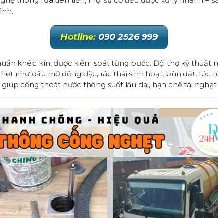
ghệ thông rửa tiên tiến, mọi sự cố đều được xử lý nhanh – s
ình.
Hotline:
090 2526 999
 chuẩn khép kín, được kiểm soát từng bước. Đội thợ kỹ thu
ẹt như dầu mỡ đông đặc, rác thải sinh hoạt, bùn đất, tóc r
 giúp cống thoát nước thông suốt lâu dài, hạn chế tái nghẹt 