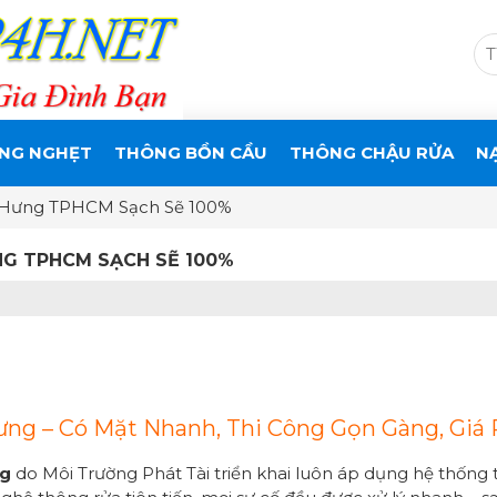
NG NGHẸT
THÔNG BỒN CẦU
THÔNG CHẬU RỬA
N
 Hưng TPHCM Sạch Sẽ 100%
G TPHCM SẠCH SẼ 100%
g – Có Mặt Nhanh, Thi Công Gọn Gàng, Giá 
ng
do Môi Trường Phát Tài triển khai luôn áp dụng hệ thống 