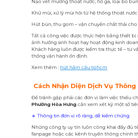
Nạo vét mương thoát nước, hố ga, loại bỏ bùn 
Khử mùi, xử lý mùi hôi từ hệ thống thoát nước
Hút bùn, thu gom – vận chuyển chất thải cho 
Tất cả công việc được thực hiện bằng thiết b
ảnh hưởng sinh hoạt hay hoạt động kinh doan
Khách hàng luôn được kiểm tra thực tế – tư vấ
thống vận hành ổn định.
Xem thêm :
hút hầm cầu tphcm
Cách Nhận Diện Dịch Vụ Thông 
Để tránh gặp phải các đơn vị làm việc thiếu 
Phường
Hòa Hưng
cần xem xét kỹ một số tiê
🔹 Thông tin đơn vị rõ ràng, dễ kiểm chứng
Những công ty uy tín luôn công khai đầy đủ tê
fanpage hoặc các kênh truyền thông chính t