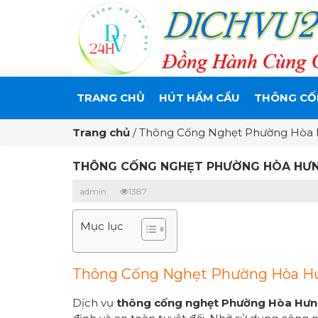
TRANG CHỦ
HÚT HẦM CẦU
THÔNG CỐ
Trang chủ
/
Thông Cống Nghẹt Phường Hòa
THÔNG CỐNG NGHẸT PHƯỜNG HÒA HƯN
admin
1387
Mục lục
Thông Cống Nghẹt Phường Hòa Hưn
Dịch vụ
thông cống nghẹt Phường
Hòa Hư