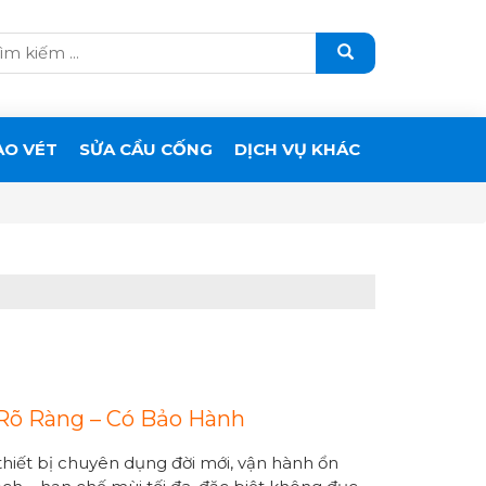
ẠO VÉT
SỬA CẦU CỐNG
DỊCH VỤ KHÁC
Rõ Ràng – Có Bảo Hành
thiết bị chuyên dụng đời mới, vận hành ổn