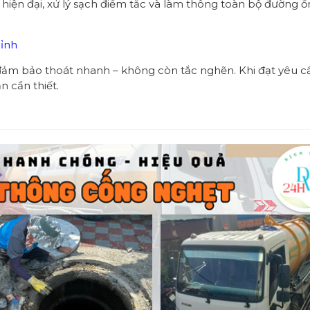
ện đại, xử lý sạch điểm tắc và làm thông toàn bộ đường ống
hỉnh
đảm bảo thoát nhanh – không còn tắc nghẽn. Khi đạt yêu cầ
 cần thiết.