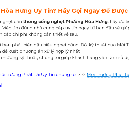
g
Hòa Hưng
Uy Tín? Hãy Gọi Ngay Để Được
 nghẹt cần
thông cống nghẹt Phường
Hòa Hưng
, hãy ưu 
n. Việc tìm đúng nhà cung cấp uy tín ngay từ ban đầu sẽ giúp
m các chi phí không cần thiết về sau.
i bạn phát hiện dấu hiệu nghẹt cống. Đội kỹ thuật của Môi T
à đề xuất phương án xử lý hợp lý nhất.
ch – đúng kỹ thuật, chúng tôi giúp khách hàng yên tâm sử 
i trường Phát Tài Uy Tín chúng tôi
>>>
Môi Trường Phát Tà
i