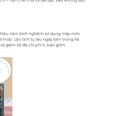
ạch – hạn chế mùi tối đa, đặc biệt không đục
ật nhiều năm kinh nghiệm sử dụng máy móc
ối hoặc cặn tích tụ lâu ngày bên trong hệ
và giảm tối đa chi phí h, bao gồm: