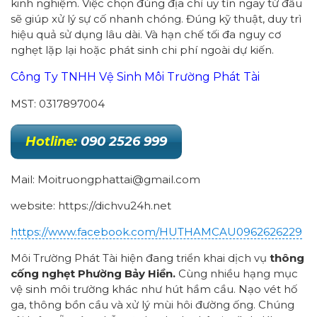
kinh nghiệm. Việc chọn đúng địa chỉ uy tín ngay từ đầu
sẽ giúp xử lý sự cố nhanh chóng. Đúng kỹ thuật, duy trì
hiệu quả sử dụng lâu dài. Và hạn chế tối đa nguy cơ
nghẹt lặp lại hoặc phát sinh chi phí ngoài dự kiến.
Công Ty TNHH Vệ Sinh Môi Trường Phát Tài
MST: 0317897004
Hotline:
090 2526 999
Mail: Moitruongphattai@gmail.com
website: https://dichvu24h.net
https://www.facebook.com/HUTHAMCAU0962626229
Môi Trường Phát Tài hiện đang triển khai dịch vụ
thông
cống nghẹt Phường
Bảy Hiền.
Cùng nhiều hạng mục
vệ sinh môi trường khác như hút hầm cầu. Nạo vét hố
ga, thông bồn cầu và xử lý mùi hôi đường ống. Chúng