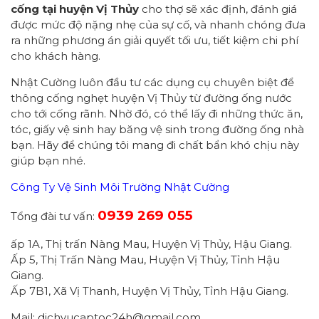
cống tại huyện Vị Thủy
cho thợ sẽ xác định, đánh giá
được mức độ nặng nhẹ của sự cố, và nhanh chóng đưa
ra những phương án giải quyết tối ưu, tiết kiệm chi phí
cho khách hàng.
Nhật Cường luôn đầu tư các dụng cụ chuyên biệt để
thông cống nghẹt huyện Vị Thủy từ đường ống nước
cho tới cống rãnh. Nhờ đó, có thể lấy đi những thức ăn,
tóc, giấy vệ sinh hay băng vệ sinh trong đường ống nhà
bạn. Hãy để chúng tôi mang đi chất bẩn khó chịu này
giúp bạn nhé.
Công Ty Vệ Sinh Môi Trường Nhật Cường
0939 269 055
Tổng đài tư vấn:
ấp 1A, Thị trấn Nàng Mau, Huyện Vị Thủy, Hậu Giang.
Ấp 5, Thị Trấn Nàng Mau, Huyện Vị Thủy, Tỉnh Hậu
Giang.
Ấp 7B1, Xã Vị Thanh, Huyện Vị Thủy, Tỉnh Hậu Giang.
Mail: dichvucaptoc24h@gmail.com