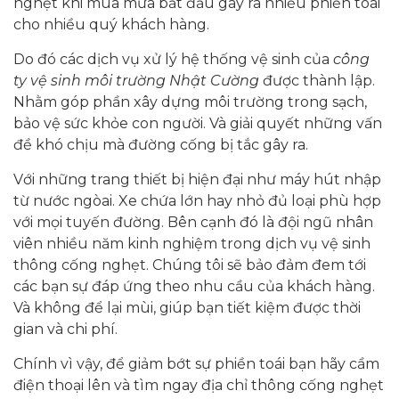
nghẹt khi mùa mưa bắt đầu gây ra nhiều phiền toái
cho nhiều quý khách hàng.
Do đó các dịch vụ xử lý hệ thống vệ sinh của
công
ty vệ sinh môi trường Nhật Cường
được thành lập.
Nhằm góp phần xây dựng môi trường trong sạch,
bảo vệ sức khỏe con người. Và giải quyết những vấn
đề khó chịu mà đường cống bị tắc gây ra.
Với những trang thiết bị hiện đại như máy hút nhập
từ nước ngòai. Xe chứa lớn hay nhỏ đủ loại phù hợp
với mọi tuyến đường. Bên cạnh đó là đội ngũ nhân
viên nhiều năm kinh nghiệm trong dịch vụ vệ sinh
thông cống nghẹt. Chúng tôi sẽ bảo đảm đem tới
các bạn sự đáp ứng theo nhu cầu của khách hàng.
Và không để lại mùi, giúp bạn tiết kiệm được thời
gian và chi phí.
Chính vì vậy, để giảm bớt sự phiền toái bạn hãy cầm
điện thoại lên và tìm ngay địa chỉ thông cống nghẹt