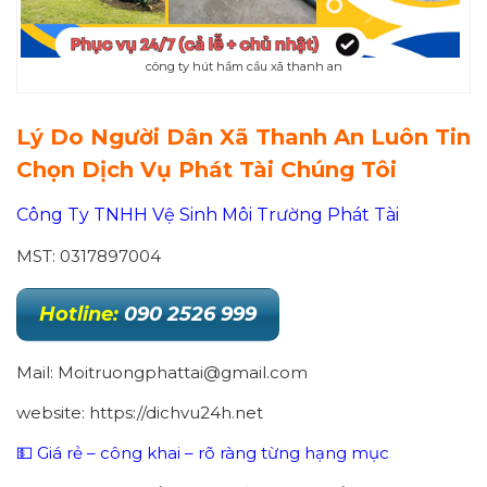
công ty hút hầm cầu xã thanh an
Lý Do Người Dân Xã
Thanh An
Luôn Tin
Chọn Dịch Vụ Phát Tài Chúng Tôi
Công Ty TNHH Vệ Sinh Môi Trường Phát Tài
MST: 0317897004
Hotline:
090 2526 999
Mail: Moitruongphattai@gmail.com
website: https://dichvu24h.net
💵 Giá rẻ – công khai – rõ ràng từng hạng mục