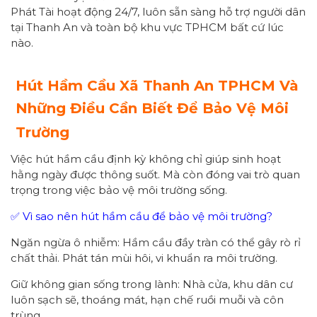
Phát Tài hoạt động 24/7, luôn sẵn sàng hỗ trợ người dân
tại Thanh An và toàn bộ khu vực TPHCM bất cứ lúc
nào.
Hút Hầm Cầu Xã
Thanh An
TPHCM Và
Những Điều Cần Biết Để Bảo Vệ Môi
Trường
Việc hút hầm cầu định kỳ không chỉ giúp sinh hoạt
hằng ngày được thông suốt. Mà còn đóng vai trò quan
trọng trong việc bảo vệ môi trường sống.
✅ Vì sao nên hút hầm cầu để bảo vệ môi trường?
Ngăn ngừa ô nhiễm: Hầm cầu đầy tràn có thể gây rò rỉ
chất thải. Phát tán mùi hôi, vi khuẩn ra môi trường.
Giữ không gian sống trong lành: Nhà cửa, khu dân cư
luôn sạch sẽ, thoáng mát, hạn chế ruồi muỗi và côn
trùng.