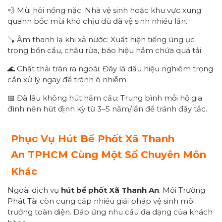
💨 Mùi hôi nồng nặc: Nhà vệ sinh hoặc khu vực xung
quanh bốc mùi khó chịu dù đã vệ sinh nhiều lần.
🪠 Âm thanh lạ khi xả nước: Xuất hiện tiếng ùng ục
trong bồn cầu, chậu rửa, báo hiệu hầm chứa quá tải.
🌊 Chất thải tràn ra ngoài: Đây là dấu hiệu nghiêm trọng
cần xử lý ngay để tránh ô nhiễm.
📅 Đã lâu không hút hầm cầu: Trung bình mỗi hộ gia
đình nên hút định kỳ từ 3–5 năm/lần để tránh đầy tắc.
Phục Vụ Hút Bể Phốt Xã
Thanh
An
TPHCM Cùng Một Số Chuyên Môn
Khác
Ngoài dịch vụ
hút bể phốt Xã
Thanh An
. Môi Trường
Phát Tài còn cung cấp nhiều giải pháp vệ sinh môi
trường toàn diện. Đáp ứng nhu cầu đa dạng của khách