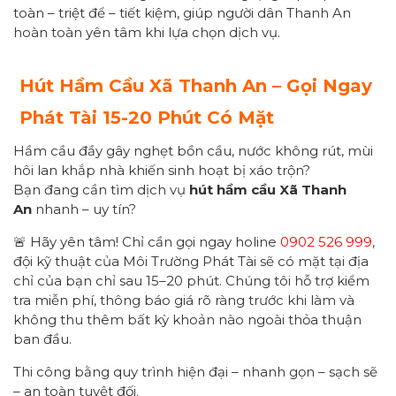
toàn – triệt để – tiết kiệm, giúp người dân Thanh An
hoàn toàn yên tâm khi lựa chọn dịch vụ.
Hút Hầm Cầu Xã
Thanh An
– Gọi Ngay
Phát Tài 15-20 Phút Có Mặt
Hầm cầu đầy gây nghẹt bồn cầu, nước không rút, mùi
hôi lan khắp nhà khiến sinh hoạt bị xáo trộn?
Bạn đang cần tìm dịch vụ
hút hầm cầu Xã
Thanh
An
nhanh – uy tín?
🚨 Hãy yên tâm! Chỉ cần gọi ngay holine
0902 526 999
,
đội kỹ thuật của Môi Trường Phát Tài sẽ có mặt tại địa
chỉ của bạn chỉ sau 15–20 phút. Chúng tôi hỗ trợ kiểm
tra miễn phí, thông báo giá rõ ràng trước khi làm và
không thu thêm bất kỳ khoản nào ngoài thỏa thuận
ban đầu.
Thi công bằng quy trình hiện đại – nhanh gọn – sạch sẽ
– an toàn tuyệt đối.