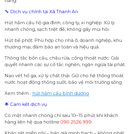
hàng.
🔧 Dịch vụ chính tại Xã Thanh An
Hút hầm cầu hộ gia đình, công ty, xí nghiệp: Xử lý
nhanh chóng, sạch triệt để, không gây mùi hôi.
Hút bể phốt: Phù hợp cho nhà ở, doanh nghiệp, khu
thương mại, đảm bảo an toàn và hiệu quả.
Thông tắc bồn cầu, chậu rửa, cống thoát nước: Giải
quyết nhanh các sự cố tắc nghẽn, ngăn ngừa tái phát.
Nạo vét hố ga, xử lý chất thải: Giữ cho hệ thống thoát
nước hoạt động thông suốt, bảo vệ môi trường sống.
Xem thêm :
hút hầm cầu bình dương
🌟 Cam kết dịch vụ
Có mặt nhanh chóng chỉ sau 10–15 phút khi khách
hàng liên hệ qua hotline
090 2526 999
.
Khảo sát miễn phí – báo giá minh bạch – không phát