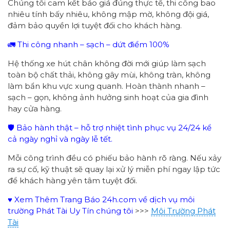
Chúng tôi cam kết báo giá đúng thực tế, thi công bao
nhiêu tính bấy nhiêu, không mập mờ, không đội giá,
đảm bảo quyền lợi tuyệt đối cho khách hàng.
🚛 Thi công nhanh – sạch – dứt điểm 100%
Hệ thống xe hút chân không đời mới giúp làm sạch
toàn bộ chất thải, không gây mùi, không tràn, không
làm bẩn khu vực xung quanh. Hoàn thành nhanh –
sạch – gọn, không ảnh hưởng sinh hoạt của gia đình
hay cửa hàng.
🛡 Bảo hành thật – hỗ trợ nhiệt tình phục vụ 24/24 kể
cả ngày nghỉ và ngày lễ tết.
Mỗi công trình đều có phiếu bảo hành rõ ràng. Nếu xảy
ra sự cố, kỹ thuật sẽ quay lại xử lý miễn phí ngay lập tức
để khách hàng yên tâm tuyệt đối.
♥ Xem Thêm Trang Báo 24h.com về dịch vụ môi
trường Phát Tài Uy Tín chúng tôi
>>>
Môi Trường Phát
Tài