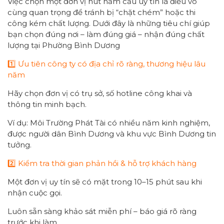
Việc chọn một đơn vị hút hầm cầu uy tín là điều vô
cùng quan trọng để tránh bị “chặt chém” hoặc thi
công kém chất lượng. Dưới đây là những tiêu chí giúp
bạn chọn đúng nơi – làm đúng giá – nhận đúng chất
lượng tại Phường Bình Dương
1️⃣ Ưu tiên công ty có địa chỉ rõ ràng, thương hiệu lâu
năm
Hãy chọn đơn vị có trụ sở, số hotline công khai và
thông tin minh bạch.
Ví dụ: Môi Trường Phát Tài có nhiều năm kinh nghiệm,
được người dân Bình Dương và khu vực Bình Dương tin
tưởng.
2️⃣ Kiểm tra thời gian phản hồi & hỗ trợ khách hàng
Một đơn vị uy tín sẽ có mặt trong 10–15 phút sau khi
nhận cuộc gọi.
Luôn sẵn sàng khảo sát miễn phí – báo giá rõ ràng
trước khi làm.