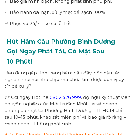
✅ Báo giá minh bạch, không phát sinh phụ phí.
✅ Bảo hành dài hạn, xử lý triệt để, sạch 100%.
✅ Phục vụ 24/7 – kể cả lễ, Tết.
Hút Hầm Cầu Phường
Bình Dương
–
Gọi Ngay
Phát Tài
, Có Mặt Sau
1
0
Phút!
Bạn đang gặp tình trạng hầm cầu đầy, bồn cầu tắc
nghẽn, mùi hôi khó chịu mà chưa tìm được đơn vị uy
tín để xử lý?
👉 Gọi ngay Hotline
0902 526 999
, đội ngũ kỹ thuật viên
chuyên nghiệp của Môi Trường Phát Tài sẽ nhanh
chóng có mặt tại Phường Bình Dương – TPHCM chỉ
sau 10–15 phút, khảo sát miễn phí và báo giá rõ ràng –
minh bạch – không phát sinh.
🔧 Vì Sao Khách Hàng Bình Dương Tin Chọn Phát Tài