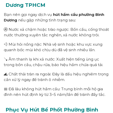
Dương
TPHCM
Bạn nên gọi ngay dịch vụ
hút hầm cầu
p
hường
Bình
Dương
nếu gặp những tình trạng sau:
🚱 Nước xả chậm hoặc trào ngược: Bồn cầu, cống thoát
nước thường xuyên tắc nghẽn, xả nước không trôi.
💨 Mùi hôi nồng nặc: Nhà vệ sinh hoặc khu vực xung
quanh bốc mùi khó chịu dù đã vệ sinh nhiều lần.
🪠 Âm thanh lạ khi xả nước: Xuất hiện tiếng ùng ục
trong bồn cầu, chậu rửa, báo hiệu hầm chứa quá tải.
🌊 Chất thải tràn ra ngoài: Đây là dấu hiệu nghiêm trọng
cần xử lý ngay để tránh ô nhiễm.
📅 Đã lâu không hút hầm cầu: Trung bình mỗi hộ gia
đình nên hút định kỳ từ 3–5 năm/lần để tránh đầy tắc.
Phục Vụ Hút Bể Phốt Phường
Bình