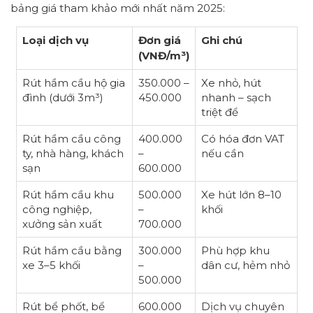
bảng giá tham khảo mới nhất năm 2025:
Loại dịch vụ
Đơn giá
Ghi chú
(VNĐ/m³)
Rút hầm cầu hộ gia
350.000 –
Xe nhỏ, hút
đình (dưới 3m³)
450.000
nhanh – sạch
triệt để
Rút hầm cầu công
400.000
Có hóa đơn VAT
ty, nhà hàng, khách
–
nếu cần
sạn
600.000
Rút hầm cầu khu
500.000
Xe hút lớn 8–10
công nghiệp,
–
khối
xưởng sản xuất
700.000
Rút hầm cầu bằng
300.000
Phù hợp khu
xe 3–5 khối
–
dân cư, hẻm nhỏ
500.000
Rút bể phốt, bể
600.000
Dịch vụ chuyên