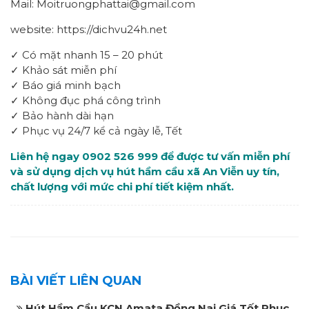
Mail: Moitruongphattai@gmail.com
website: https://dichvu24h.net
✓ Có mặt nhanh 15 – 20 phút
✓ Khảo sát miễn phí
✓ Báo giá minh bạch
✓ Không đục phá công trình
✓ Bảo hành dài hạn
✓ Phục vụ 24/7 kể cả ngày lễ, Tết
Liên hệ ngay 0902 526 999 để được tư vấn miễn phí
và sử dụng dịch vụ hút hầm cầu xã An Viễn uy tín,
chất lượng với mức chi phí tiết kiệm nhất.
BÀI VIẾT LIÊN QUAN
Hút Hầm Cầu KCN Amata Đồng Nai Giá Tốt Phục