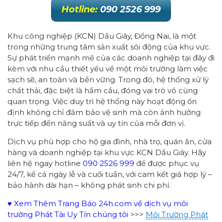
Hotline:
090 2526 999
Khu công nghiệp (KCN) Dầu Giây, Đồng Nai, là một
trong những trung tâm sản xuất sôi động của khu vực.
Sự phát triển mạnh mẽ của các doanh nghiệp tại đây đi
kèm với nhu cầu thiết yếu về một môi trường làm việc
sạch sẽ, an toàn và bền vững. Trong đó, hệ thống xử lý
chất thải, đặc biệt là hầm cầu, đóng vai trò vô cùng
quan trọng. Việc duy trì hệ thống này hoạt động ổn
định không chỉ đảm bảo vệ sinh mà còn ảnh hưởng
trực tiếp đến năng suất và uy tín của mỗi đơn vị.
Dịch vụ phù hợp cho hộ gia đình, nhà trọ, quán ăn, cửa
hàng và doanh nghiệp tại khu vực KCN Dầu Giây. Hãy
liên hệ ngay hotline
090 2526 999
để được phục vụ
24/7, kể cả ngày lễ và cuối tuần, với cam kết giá hợp lý –
bảo hành dài hạn – không phát sinh chi phí.
♥ Xem Thêm Trang Báo 24h.com về dịch vụ môi
trường Phát Tài Uy Tín chúng tôi
>>>
Môi Trường Phát