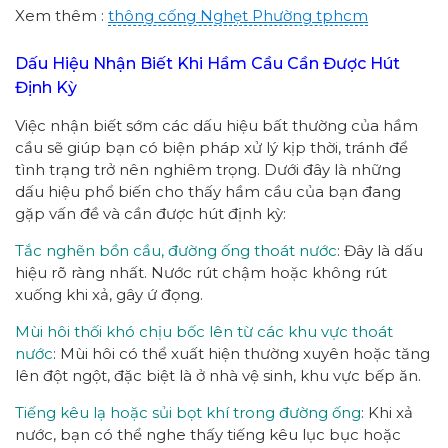
Xem thêm :
thông cống
Nghẹt Phường
tphcm
Dấu Hiệu Nhận Biết Khi Hầm Cầu Cần Được Hút
Định Kỳ
Việc nhận biết sớm các dấu hiệu bất thường của hầm
cầu sẽ giúp bạn có biện pháp xử lý kịp thời, tránh để
tình trạng trở nên nghiêm trọng. Dưới đây là những
dấu hiệu phổ biến cho thấy hầm cầu của bạn đang
gặp vấn đề và cần được hút định kỳ:
Tắc nghẽn bồn cầu, đường ống thoát nước
: Đây là dấu
hiệu rõ ràng nhất. Nước rút chậm hoặc không rút
xuống khi xả, gây ứ đọng.
Mùi hôi thối khó chịu bốc lên từ các khu vực thoát
nước
: Mùi hôi có thể xuất hiện thường xuyên hoặc tăng
lên đột ngột, đặc biệt là ở nhà vệ sinh, khu vực bếp ăn.
Tiếng kêu lạ hoặc sủi bọt khí trong đường ống
: Khi xả
nước, bạn có thể nghe thấy tiếng kêu lục bục hoặc