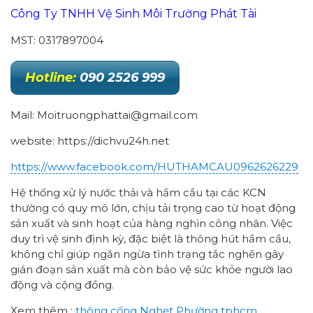
Công Ty TNHH Vệ Sinh Môi Trường Phát Tài
MST: 0317897004
Hotline:
090 2526 999
Mail: Moitruongphattai@gmail.com
website: https://dichvu24h.net
https://www.facebook.com/HUTHAMCAU0962626229
Hệ thống xử lý nước thải và hầm cầu tại các KCN
thường có quy mô lớn, chịu tải trọng cao từ hoạt động
sản xuất và sinh hoạt của hàng nghìn công nhân. Việc
duy trì vệ sinh định kỳ, đặc biệt là thông hút hầm cầu,
không chỉ giúp ngăn ngừa tình trạng tắc nghẽn gây
gián đoạn sản xuất mà còn bảo vệ sức khỏe người lao
động và cộng đồng.
Xem thêm :
thông cống
Nghẹt Phường
tphcm