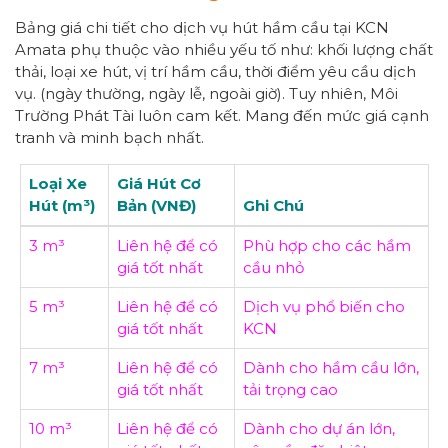
Bảng giá chi tiết cho dịch vụ hút hầm cầu tại KCN
Amata phụ thuộc vào nhiều yếu tố như: khối lượng chất
thải, loại xe hút, vị trí hầm cầu, thời điểm yêu cầu dịch
vụ. (ngày thường, ngày lễ, ngoài giờ). Tuy nhiên, Môi
Trường Phát Tài luôn cam kết. Mang đến mức giá cạnh
tranh và minh bạch nhất.
Loại Xe
Giá Hút Cơ
Hút (m³)
Bản (VNĐ)
Ghi Chú
3 m³
Liên hệ để có
Phù hợp cho các hầm
giá tốt nhất
cầu nhỏ
5 m³
Liên hệ để có
Dịch vụ phổ biến cho
giá tốt nhất
KCN
7 m³
Liên hệ để có
Dành cho hầm cầu lớn,
giá tốt nhất
tải trọng cao
10 m³
Liên hệ để có
Dành cho dự án lớn,