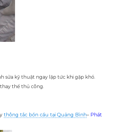
 sửa kỹ thuật ngay lặp tức khi gặp khó.
 thay thế thủ công.
ay
thông tắc bồn cầu tại Quảng Bình
–
Phát