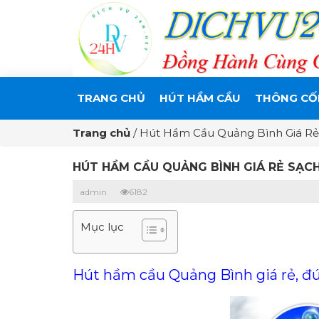
TRANG CHỦ
HÚT HẦM CẦU
THÔNG CỐ
Trang chủ
/
Hút Hầm Cầu Quảng Bình Giá Rẻ
HÚT HẦM CẦU QUẢNG BÌNH GIÁ RẺ SẠCH
admin
6182
Mục lục
Hút hầm cầu Quảng Bình giá rẻ, đ