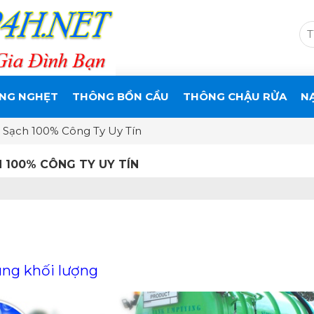
NG NGHẸT
THÔNG BỒN CẦU
THÔNG CHẬU RỬA
N
 Sạch 100% Công Ty Uy Tín
 100% CÔNG TY UY TÍN
úng khối lượng