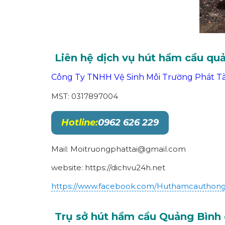
Liên hệ dịch vụ hút hầm cầu quả
Công Ty TNHH Vệ Sinh Môi Trường Phát Tà
MST: 0317897004
Hotline:
0962 626 229
Mail: Moitruongphattai@gmail.com
website: https://dichvu24h.net
https://www.facebook.com/Huthamcauthon
Trụ sở hút hầm cầu Quảng Bình 