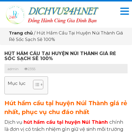
Trang chủ
/
Hút Hầm Cầu Tại Huyện Núi Thành Giá
Rẻ Sốc Sạch Sẽ 100%
HÚT HẦM CẦU TẠI HUYỆN NÚI THÀNH GIÁ RẺ
SỐC SẠCH SẼ 100%
admin
2355
Mục lục
Hút hầm cầu tại huyện Núi Thành giá rẻ
nhất, phục vụ chu đáo nhất
Dịch vụ
hút hầm cầu tại huyện Núi Thành
chính
là đơn vị có trách nhiệm gìn giữ vệ sinh môi trường