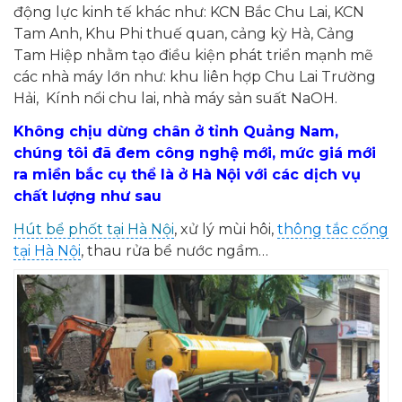
động lực kinh tế khác như: KCN Bắc Chu Lai, KCN
Tam Anh, Khu Phi thuế quan, cảng kỳ Hà, Cảng
Tam Hiệp nhằm tạo điều kiện phát triển mạnh mẽ
các nhà máy lớn như: khu liên hợp Chu Lai Trường
Hải, Kính nổi chu lai, nhà máy sản suất NaOH.
Không chịu dừng chân ở tỉnh Quảng Nam,
chúng tôi đã đem công nghệ mới, mức giá mới
ra miền bắc cụ thể là ở Hà Nội với các dịch vụ
chất lượng như sau
Hút bể phốt tại Hà Nội
, xử lý mùi hôi,
thông tắc cống
tại Hà Nội
, thau rửa bể nước ngầm…