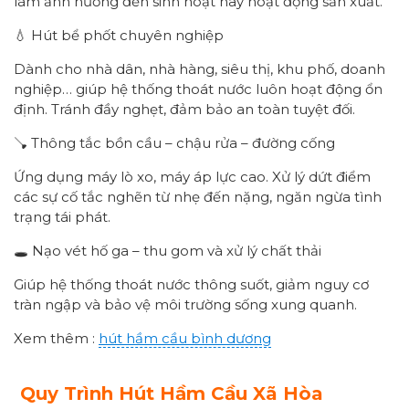
làm ảnh hưởng đến sinh hoạt hay hoạt động sản xuất.
💧 Hút bể phốt chuyên nghiệp
Dành cho nhà dân, nhà hàng, siêu thị, khu phố, doanh
nghiệp… giúp hệ thống thoát nước luôn hoạt động ổn
định. Tránh đầy nghẹt, đảm bảo an toàn tuyệt đối.
🪠 Thông tắc bồn cầu – chậu rửa – đường cống
Ứng dụng máy lò xo, máy áp lực cao. Xử lý dứt điểm
các sự cố tắc nghẽn từ nhẹ đến nặng, ngăn ngừa tình
trạng tái phát.
🕳️ Nạo vét hố ga – thu gom và xử lý chất thải
Giúp hệ thống thoát nước thông suốt, giảm nguy cơ
tràn ngập và bảo vệ môi trường sống xung quanh.
Xem thêm :
hút hầm cầu bình dương
Quy Trình Hút Hầm Cầu
Xã Hòa