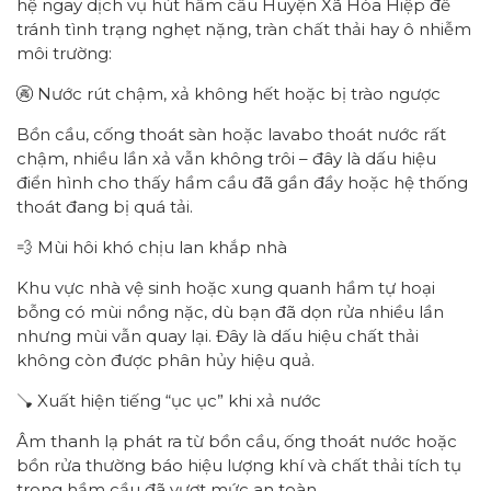
hệ ngay dịch vụ hút hầm cầu Huyện Xã Hòa Hiệp để
tránh tình trạng nghẹt nặng, tràn chất thải hay ô nhiễm
môi trường:
🚱 Nước rút chậm, xả không hết hoặc bị trào ngược
Bồn cầu, cống thoát sàn hoặc lavabo thoát nước rất
chậm, nhiều lần xả vẫn không trôi – đây là dấu hiệu
điển hình cho thấy hầm cầu đã gần đầy hoặc hệ thống
thoát đang bị quá tải.
💨 Mùi hôi khó chịu lan khắp nhà
Khu vực nhà vệ sinh hoặc xung quanh hầm tự hoại
bỗng có mùi nồng nặc, dù bạn đã dọn rửa nhiều lần
nhưng mùi vẫn quay lại. Đây là dấu hiệu chất thải
không còn được phân hủy hiệu quả.
🪠 Xuất hiện tiếng “ục ục” khi xả nước
Âm thanh lạ phát ra từ bồn cầu, ống thoát nước hoặc
bồn rửa thường báo hiệu lượng khí và chất thải tích tụ
trong hầm cầu đã vượt mức an toàn.