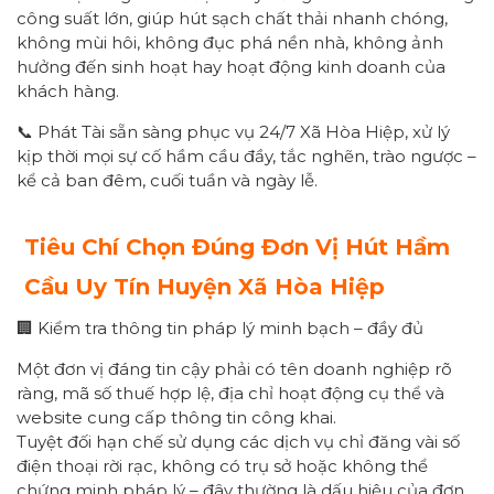
công suất lớn, giúp hút sạch chất thải nhanh chóng,
không mùi hôi, không đục phá nền nhà, không ảnh
hưởng đến sinh hoạt hay hoạt động kinh doanh của
khách hàng.
📞 Phát Tài sẵn sàng phục vụ 24/7 Xã Hòa Hiệp, xử lý
kịp thời mọi sự cố hầm cầu đầy, tắc nghẽn, trào ngược –
kể cả ban đêm, cuối tuần và ngày lễ.
Tiêu Chí Chọn Đúng Đơn Vị Hút Hầm
Cầu Uy Tín
Huyện
Xã Hòa Hiệp
🏢 Kiểm tra thông tin pháp lý minh bạch – đầy đủ
Một đơn vị đáng tin cậy phải có tên doanh nghiệp rõ
ràng, mã số thuế hợp lệ, địa chỉ hoạt động cụ thể và
website cung cấp thông tin công khai.
Tuyệt đối hạn chế sử dụng các dịch vụ chỉ đăng vài số
điện thoại rời rạc, không có trụ sở hoặc không thể
chứng minh pháp lý – đây thường là dấu hiệu của đơn