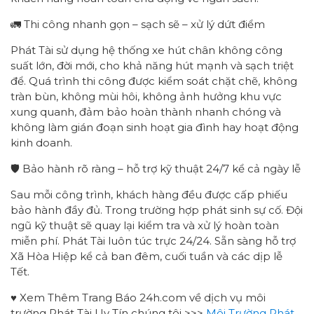
🚛 Thi công nhanh gọn – sạch sẽ – xử lý dứt điểm
Phát Tài sử dụng hệ thống xe hút chân không công
suất lớn, đời mới, cho khả năng hút mạnh và sạch triệt
để. Quá trình thi công được kiểm soát chặt chẽ, không
tràn bùn, không mùi hôi, không ảnh hưởng khu vực
xung quanh, đảm bảo hoàn thành nhanh chóng và
không làm gián đoạn sinh hoạt gia đình hay hoạt động
kinh doanh.
🛡 Bảo hành rõ ràng – hỗ trợ kỹ thuật 24/7 kể cả ngày lễ
Sau mỗi công trình, khách hàng đều được cấp phiếu
bảo hành đầy đủ. Trong trường hợp phát sinh sự cố. Đội
ngũ kỹ thuật sẽ quay lại kiểm tra và xử lý hoàn toàn
miễn phí. Phát Tài luôn túc trực 24/24. Sẵn sàng hỗ trợ
Xã Hòa Hiệp kể cả ban đêm, cuối tuần và các dịp lễ
Tết.
♥ Xem Thêm Trang Báo 24h.com về dịch vụ môi
trường Phát Tài Uy Tín chúng tôi >>>
Môi Trường Phát