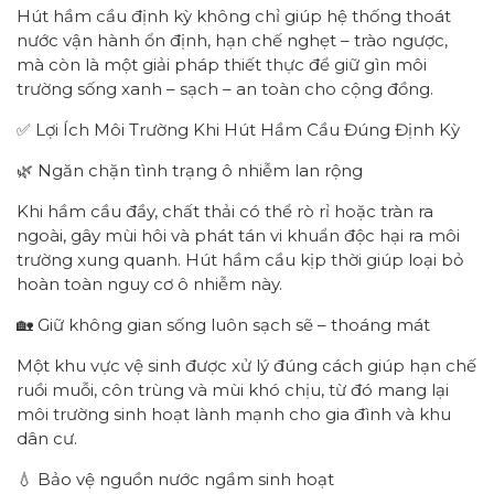
Hút hầm cầu định kỳ không chỉ giúp hệ thống thoát
nước vận hành ổn định, hạn chế nghẹt – trào ngược,
mà còn là một giải pháp thiết thực để giữ gìn môi
trường sống xanh – sạch – an toàn cho cộng đồng.
✅ Lợi Ích Môi Trường Khi Hút Hầm Cầu Đúng Định Kỳ
🌿 Ngăn chặn tình trạng ô nhiễm lan rộng
Khi hầm cầu đầy, chất thải có thể rò rỉ hoặc tràn ra
ngoài, gây mùi hôi và phát tán vi khuẩn độc hại ra môi
trường xung quanh. Hút hầm cầu kịp thời giúp loại bỏ
hoàn toàn nguy cơ ô nhiễm này.
🏡 Giữ không gian sống luôn sạch sẽ – thoáng mát
Một khu vực vệ sinh được xử lý đúng cách giúp hạn chế
ruồi muỗi, côn trùng và mùi khó chịu, từ đó mang lại
môi trường sinh hoạt lành mạnh cho gia đình và khu
dân cư.
💧 Bảo vệ nguồn nước ngầm sinh hoạt