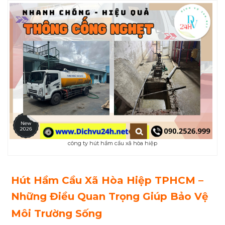
công ty hút hầm cầu xã hòa hiệp
Hút Hầm Cầu
Xã Hòa Hiệp
TPHCM –
Những Điều Quan Trọng Giúp Bảo Vệ
Môi Trường Sống