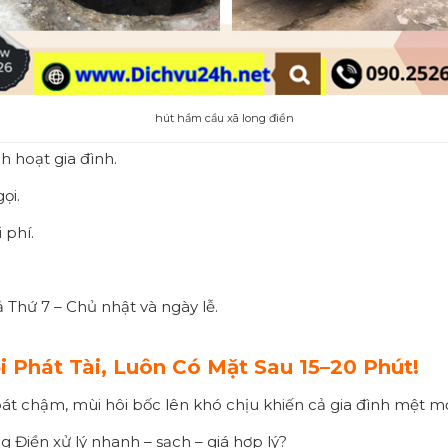
hút hầm cầu xã long điền
 hoạt gia đình.
ọi.
 phí.
 Thứ 7 – Chủ nhật và ngày lễ.
i Phát Tài, Luôn Có Mặt Sau 15–20 Phút!
át chậm, mùi hôi bốc lên khó chịu khiến cả gia đình mệt m
Điền xử lý nhanh – sạch – giá hợp lý?