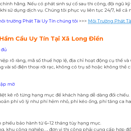
ính hãng. Nếu có phát sinh sự cố sau thi công, đội ngũ kỹ t
 sử dụng dịch vụ. Chúng tôi phục vụ liên tục 24/7, kể cả n
i trường Phát Tài Uy Tín chúng tôi
>>>
Môi Trường Phát Tà
 Hầm Cầu Uy Tín Tại Xã
Long Điền
 đủ
iệp rõ ràng, mã số thuế hợp lệ, địa chỉ hoạt động cụ thể và
g vài số điện thoại rời rạc, không có trụ sở hoặc không thể
 mập mờ
, liệt kê rõ từng hạng mục để khách hàng dễ dàng đối chiếu.
oản phí vô lý như phí hẻm nhỏ, phí kéo ống, phí tăng ca 
 phiếu bảo hành từ 6–12 tháng tùy hạng mục.
ng, khu công nghiệp…, đơn vị thi công phải cung cấp hợp đồ