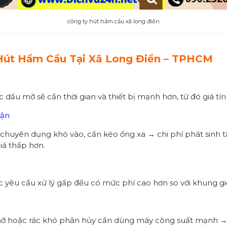
công ty hút hầm cầu xã long điền
 Hút Hầm Cầu Tại Xã
Long Điền
– TPHCM
c dầu mỡ sẽ cần thời gian và thiết bị mạnh hơn, từ đó giá t
cận
huyên dụng khó vào, cần kéo ống xa → chi phí phát sinh t
iá thấp hơn.
oặc yêu cầu xử lý gấp đều có mức phí cao hơn so với khung g
mỡ hoặc rác khó phân hủy cần dùng máy công suất mạnh → g