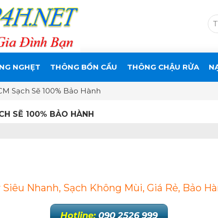
NG NGHẸT
THÔNG BỒN CẦU
THÔNG CHẬU RỬA
N
CM Sạch Sẽ 100% Bảo Hành
CH SẼ 100% BẢO HÀNH
 Siêu Nhanh, Sạch Không Mùi, Giá Rẻ, Bảo Hà
Hotline:
090 2526 999