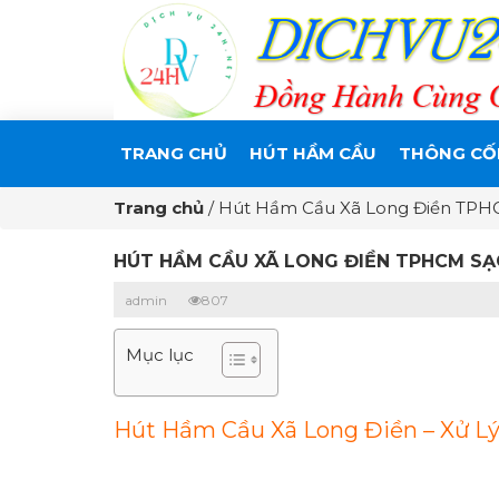
TRANG CHỦ
HÚT HẦM CẦU
THÔNG CỐ
Trang chủ
/
Hút Hầm Cầu Xã Long Điền TPH
HÚT HẦM CẦU XÃ LONG ĐIỀN TPHCM SẠ
admin
807
Mục lục
Hút Hầm Cầu Xã Long Điền – Xử Lý