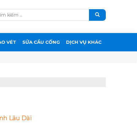
ẠO VÉT
SỬA CẦU CỐNG
DỊCH VỤ KHÁC
nh Lâu Dài