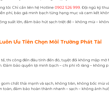
ng tôi: Chỉ cần liên hệ Hotline
0902 526 999
. Đội ngũ kỹ th
 miễn phí, báo giá minh bạch từng hạng mục và cam kết không
ông suất lớn, đảm bảo hút sạch triệt để – không mùi – khô
Luôn Ưu Tiên Chọn Môi Trường Phát Tài
c tế, thi công đến đâu tính đến đó, tuyệt đối không mập mờ
m. Đảm bảo quyền lợi minh bạch – chi phí rõ ràng – không ph
 gom chất thải mạnh và sạch, không tràn, không bốc mùi 
an toàn, đảm bảo hoàn thành nhanh – sạch – không ảnh hưởn