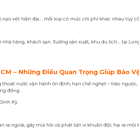
bị nạo vét hiện đại… mỗi loại có mức chi phí khác nhau tùy 
 nhà hàng, khách sạn. Xưởng sản xuất, khu du lịch… tại Long 
M – Những Điều Quan Trọng Giúp Bảo Vệ
thoát nước vận hành ổn định, hạn chế nghẹt – trào ngược, m
ộng đồng.
Định Kỳ
ràn ra ngoài, gây mùi hôi và phát tán vi khuẩn độc hại ra m