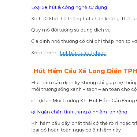
Loại xe hút & công nghệ sử dụng
Xe 1–10 khối, hệ thống hút chân không, thiết 
Quy mô đối tượng sử dụng dịch vụ
Gia đình nhỏ thường có chi phí thấp hơn so với
Xem thêm :
hút hầm cầu tphcm
Hút Hầm Cầu Xã
Long Điền
TPHC
Hút hầm cầu định kỳ không chỉ giúp hệ thống 
môi trường sống xanh – sạch – an toàn cho c
✅ Lợi Ích Môi Trường Khi Hút Hầm Cầu Đúng 
🌿 Ngăn chặn tình trạng ô nhiễm lan rộng
Khi hầm cầu đầy, chất thải có thể rò rỉ hoặc t
loại bỏ hoàn toàn nguy cơ ô nhiễm này.