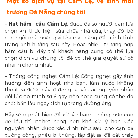
Một số dịch vụ tại Cẩm Lệ, vệ sinh môi
trường Đà Nẵng chúng tôi
–
Hút hầm cầu Cẩm Lệ
: được đa số người dân lựa
chọn khi thực hiện sữa chữa nhà cửa, thay đổi bố
cục ngôi nhà hoặc giải tỏa mặt bằng để tránh tình
trạng ảnh hưởng sau này. Hoặc nhiều trường hợp
hầm cầu bị đầy thì khách hàng cũng có thể lựa
chọn dịch vụ chúng tôi để có thể giải quyết sự cố
nhanh chóng nhất.
– Thông cống nghẹt Cẩm Lệ: Cống nghẹt gây ảnh
hưởng đến sinh hoạt nhà bạn, làm nước không
thoát ra được gây ứ đọng lại và các nguyên nhân
đôi lúc do mình sơ ý gây nên hoặc cũng có thể do
chất bẩn lâu ngày tích tụ trong đường ống.
Hãy sớm phát hiện để xử lý nhanh chóng hơn còn
để lâu thì nghẹt nặng hơn khó xử lý hơn. Các
nguyên nhân được xác định như sau: cho cặn bả
xuống cống, phểu bị thủng, lắp đặt sai để cát chảy