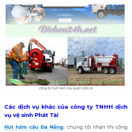
công ty hút hầm cầu quận cẩm lệ
Các dịch vụ khác của công ty TNHH dịch
vụ vệ sinh Phát Tài
Hút hầm cầu Đà Nẵng
:
chúng tôi nhận thi công