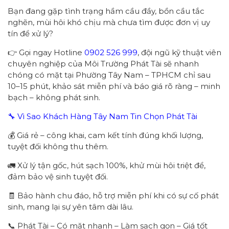
Bạn đang gặp tình trạng hầm cầu đầy, bồn cầu tắc
nghẽn, mùi hôi khó chịu mà chưa tìm được đơn vị uy
tín để xử lý?
👉 Gọi ngay Hotline
0902 526 999
, đội ngũ kỹ thuật viên
chuyên nghiệp của Môi Trường Phát Tài sẽ nhanh
chóng có mặt tại Phường Tây Nam – TPHCM chỉ sau
10–15 phút, khảo sát miễn phí và báo giá rõ ràng – minh
bạch – không phát sinh.
🔧 Vì Sao Khách Hàng Tây Nam Tin Chọn Phát Tài
💰 Giá rẻ – công khai, cam kết tính đúng khối lượng,
tuyệt đối không thu thêm.
🚛 Xử lý tận gốc, hút sạch 100%, khử mùi hôi triệt để,
đảm bảo vệ sinh tuyệt đối.
🧾 Bảo hành chu đáo, hỗ trợ miễn phí khi có sự cố phát
sinh, mang lại sự yên tâm dài lâu.
📞 Phát Tài – Có mặt nhanh – Làm sạch gọn – Giá tốt