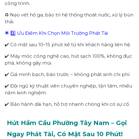
công trình.
♻️ Nạo vét hố ga, bảo trì hệ thống thoát nước, xử lý bùn
thải.
🌟 3️⃣ Ưu Điểm Khi Chọn Môi Trường Phát Tài
✔️ Có mặt sau 10–15 phút kể từ khi khách hàng liên hệ.
✔️ Máy móc công nghệ cao, hút sạch 100%, không đục
phá, không gây mùi.
✔️ Giá minh bạch, báo trước – không phát sinh chi phí.
✔️ Đội ngũ kỹ thuật viên chuyên nghiệp, tận tâm, nhiều
năm kinh nghiệm.
✔️ Bảo hành dài hạn, hỗ trợ nhanh chóng khi có sự cố.
Hút Hầm Cầu Phường
Tây Nam
– Gọi
Ngay
Phát Tài
, Có Mặt Sau 1
0
Phút!