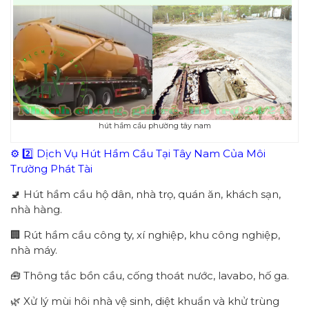
hút hầm cầu phường tây nam
⚙️ 2️⃣ Dịch Vụ Hút Hầm Cầu Tại Tây Nam Của Môi
Trường Phát Tài
🚽 Hút hầm cầu hộ dân, nhà trọ, quán ăn, khách sạn,
nhà hàng.
🏢 Rút hầm cầu công ty, xí nghiệp, khu công nghiệp,
nhà máy.
🧰 Thông tắc bồn cầu, cống thoát nước, lavabo, hố ga.
🌿 Xử lý mùi hôi nhà vệ sinh, diệt khuẩn và khử trùng