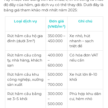
độ đầy của hầm, giá dịch vụ có thể thay đổi. Dưới đây là
bảng giá tham khảo mới nhất năm 2025:
Loại dịch vụ
Đơn giá
Ghi chú
(VNĐ/m³)
Rút hầm cầu hộ gia
350.000 –
Xe nhỏ, hút
đình (dưới 3m³)
450.000
nhanh – sạch
triệt để
Rút hầm cầu công
400.000
Có hóa đơn VAT
ty, nhà hàng, khách
–
nếu cần
sạn
600.000
Rút hầm cầu khu
500.000
Xe hút lớn 8–10
công nghiệp, xưởng
–
khối
sản xuất
700.000
Rút hầm cầu bằng
300.000
Phù hợp khu dân
xe 3–5 khối
–
cư, hẻm nhỏ
500.000