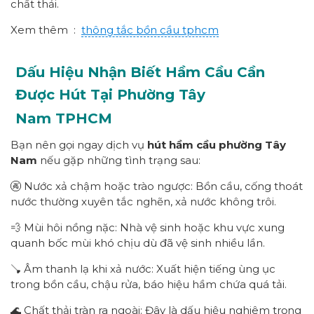
chất thải.
Xem thêm :
thông tắc bồn cầu tphcm
Dấu Hiệu Nhận Biết Hầm Cầu Cần
Được Hút Tại Phường
Tây
Nam
TPHCM
Bạn nên gọi ngay dịch vụ
hút hầm cầu
p
hường
Tây
Nam
nếu gặp những tình trạng sau:
🚱 Nước xả chậm hoặc trào ngược: Bồn cầu, cống thoát
nước thường xuyên tắc nghẽn, xả nước không trôi.
💨 Mùi hôi nồng nặc: Nhà vệ sinh hoặc khu vực xung
quanh bốc mùi khó chịu dù đã vệ sinh nhiều lần.
🪠 Âm thanh lạ khi xả nước: Xuất hiện tiếng ùng ục
trong bồn cầu, chậu rửa, báo hiệu hầm chứa quá tải.
🌊 Chất thải tràn ra ngoài: Đây là dấu hiệu nghiêm trọng