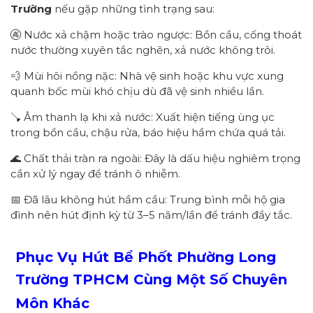
Trường
nếu gặp những tình trạng sau:
🚱 Nước xả chậm hoặc trào ngược: Bồn cầu, cống thoát
nước thường xuyên tắc nghẽn, xả nước không trôi.
💨 Mùi hôi nồng nặc: Nhà vệ sinh hoặc khu vực xung
quanh bốc mùi khó chịu dù đã vệ sinh nhiều lần.
🪠 Âm thanh lạ khi xả nước: Xuất hiện tiếng ùng ục
trong bồn cầu, chậu rửa, báo hiệu hầm chứa quá tải.
🌊 Chất thải tràn ra ngoài: Đây là dấu hiệu nghiêm trọng
cần xử lý ngay để tránh ô nhiễm.
📅 Đã lâu không hút hầm cầu: Trung bình mỗi hộ gia
đình nên hút định kỳ từ 3–5 năm/lần để tránh đầy tắc.
Phục Vụ Hút Bể Phốt Phường
Long
Trường
TPHCM
Cùng Một Số Chuyên
Môn Khác