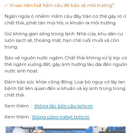
✅ Vì sao nên hút hầm cầu để bảo vệ môi trường?
Ngăn ngừa ô nhiễm: Hầm cầu đầy tràn có thể gây rò rỉ
chất thải, phát tán mùi hôi, vi khuẩn ra môi trường.
Giữ không gian sống trong lành: Nhà cửa, khu dân cư
luôn sạch sẽ, thoáng mát, hạn chế ruồi muỗi và côn
trùng.
Bảo vệ nguồn nước ngầm: Chất thải không xử lý kịp có
thể ngấm xuống đất, gây ảnh hưởng lâu dài đến nguồn
nước sinh hoạt.
Đảm bảo sức khỏe cộng đồng: Loại bỏ nguy cơ lây lan
bệnh tật liên quan đến vi khuẩn và ký sinh trùng trong
chất thải.
Xem thêm :
thông tắc bồn cầu tphcm
Xem thêm :
thông cống nghẹt tphcm