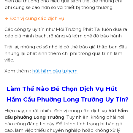
hiện đại thường cho hiệu quả sạch triệt để nhưng chi
phí cũng sẽ cao hơn so với thiết bị thông thường.
🔹 Đơn vị cung cấp dịch vụ
Các công ty uy tín như Môi Trường Phát Tài luôn đưa ra
báo giá minh bạch, rõ ràng và kèm chế độ bảo hành.
Trái lại, những cơ sở nhỏ lẻ có thể báo giá thấp ban đầu
nhưng lại phát sinh thêm chi phí trong quá trình làm
việc.
Xem thêm :
hút hầm cầu tphcm
Làm Thế Nào Để Chọn Dịch Vụ Hút
Hầm Cầu Phường
Long Trường
Uy Tín?
Hiện nay, có rất nhiều đơn vị cung cấp dịch vụ
hút hầm
cầu
p
hường
Long Trường
. Tuy nhiên, không phải nơi
nào cũng đáng tin cậy. Để tránh tình trạng bị báo giá
cao, làm việc thiếu chuyên nghiệp hoặc không xử lý