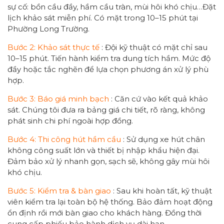
sự cố: bồn cầu đầy, hầm cầu tràn, mùi hôi khó chịu…Đặt
lịch khảo sát miễn phí. Có mặt trong 10–15 phút tại
Phường Long Trường.
Bước 2: Khảo sát thực tế
: Đội kỹ thuật có mặt chỉ sau
10–15 phút. Tiến hành kiểm tra dung tích hầm. Mức độ
đầy hoặc tắc nghẽn để lựa chọn phương án xử lý phù
hợp.
Bước 3: Báo giá minh bạch
: Căn cứ vào kết quả khảo
sát. Chúng tôi đưa ra bảng giá chi tiết, rõ ràng, không
phát sinh chi phí ngoài hợp đồng.
Bước 4: Thi công hút hầm cầu
: Sử dụng xe hút chân
không công suất lớn và thiết bị nhập khẩu hiện đại.
Đảm bảo xử lý nhanh gọn, sạch sẽ, không gây mùi hôi
khó chịu.
Bước 5: Kiểm tra & bàn giao
: Sau khi hoàn tất, kỹ thuật
viên kiểm tra lại toàn bộ hệ thống. Bảo đảm hoạt động
ổn định rồi mới bàn giao cho khách hàng. Đồng thời
cung cấp phiếu bảo hành dịch vụ dài hạn.