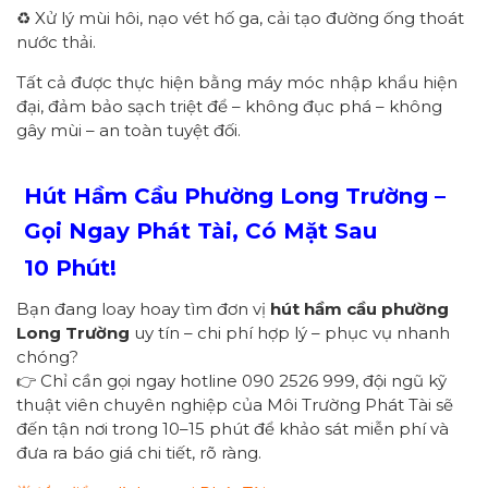
♻️ Xử lý mùi hôi, nạo vét hố ga, cải tạo đường ống thoát
nước thải.
Tất cả được thực hiện bằng máy móc nhập khẩu hiện
đại, đảm bảo sạch triệt để – không đục phá – không
gây mùi – an toàn tuyệt đối.
Hút Hầm Cầu Phường
Long Trường
–
Gọi Ngay
Phát Tài
, Có Mặt Sau
1
0
Phút!
Bạn đang loay hoay tìm đơn vị
hút hầm cầu phường
Long Trường
uy tín – chi phí hợp lý – phục vụ nhanh
chóng?
👉 Chỉ cần gọi ngay hotline 090 2526 999, đội ngũ kỹ
thuật viên chuyên nghiệp của Môi Trường Phát Tài sẽ
đến tận nơi trong 10–15 phút để khảo sát miễn phí và
đưa ra báo giá chi tiết, rõ ràng.