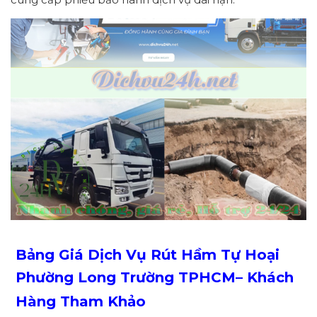
Bảng Giá Dịch Vụ Rút Hầm Tự Hoại
Phường
Long Trường
TPHCM
– Khách
Hàng Tham Khảo