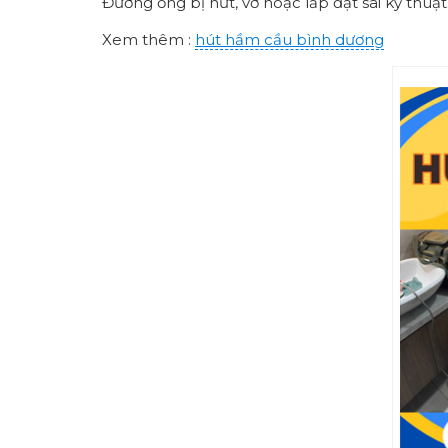
Đường ống bị nứt, vỡ hoặc lắp đặt sai kỹ thuật
Xem thêm :
hút hầm cầu bình dương