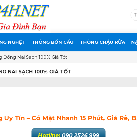
NG NGHẸT
THÔNG BỒN CẦU
THÔNG CHẬU RỬA
N
Đồng Nai Sạch 100% Giá Tốt
G NAI SẠCH 100% GIÁ TỐT
Uy Tín – Có Mặt Nhanh 15 Phút, Giá Rẻ, 
Hotline:
090 2526 999