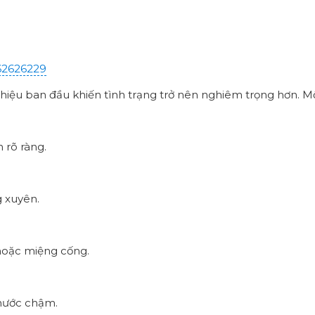
62626229
ệu ban đầu khiến tình trạng trở nên nghiêm trọng hơn. Mộ
 rõ ràng.
g xuyên.
 hoặc miệng cống.
 nước chậm.