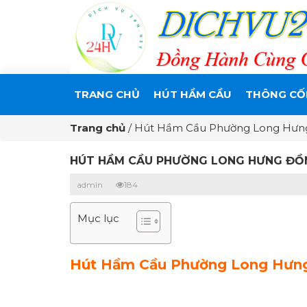
TRANG CHỦ
HÚT HẦM CẦU
THÔNG CỐ
Trang chủ
/
Hút Hầm Cầu Phường Long Hưng 
HÚT HẦM CẦU PHƯỜNG LONG HƯNG ĐỒN
admin
184
Mục lục
Hút Hầm Cầu Phường Long Hưng 