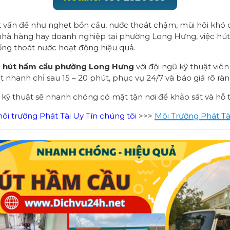
 vấn đề như nghẹt bồn cầu, nước thoát chậm, mùi hôi khó c
n, nhà hàng hay doanh nghiệp tại phường Long Hưng, việc hút
ống thoát nước hoạt động hiệu quả.
ụ
hút hầm cầu phường Long Hưng
với đội ngũ kỹ thuật viên
nhanh chỉ sau 15 – 20 phút, phục vụ 24/7 và báo giá rõ ràng
ũ kỹ thuật sẽ nhanh chóng có mặt tận nơi để khảo sát và hỗ t
i trường Phát Tài Uy Tín chúng tôi
>>>
Môi Trường Phát Tà