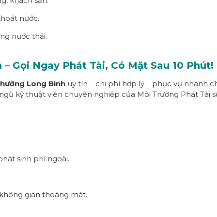
ng, khách sạn.
thoát nước.
ống nước thải.
h
– Gọi Ngay
Phát Tài
, Có Mặt Sau 1
0
Phút!
phường
Long Bình
uy tín – chi phí hợp lý – phục vụ nhanh 
 ngũ kỹ thuật viên chuyên nghiệp của Môi Trường Phát Tài s
phát sinh phí ngoài.
i không gian thoáng mát.