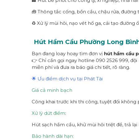
🏢 Hút bể phốt cho công ty, xí nghiệp, nhà hà
🧰 Thông tắc cống, bồn cầu, chậu rửa, đường 
♻️ Xử lý mùi hôi, nạo vét hố ga, cải tạo đường 
Hút Hầm Cầu Phường
Long Bìn
Bạn đang loay hoay tìm đơn vị
hút hầm cầu 
👉 Chỉ cần gọi ngay hotline 090 2526 999, đội
miễn phí và đưa ra báo giá chi tiết, rõ ràng.
🌟 Ưu điểm dịch vụ tại Phát Tài
Giá cả minh bạch
Công khai trước khi thi công, tuyệt đối không 
Xử lý dứt điểm
:
Hút sạch hầm cầu, khử mùi hôi triệt để, trả lạ
Bảo hành dài hạn: