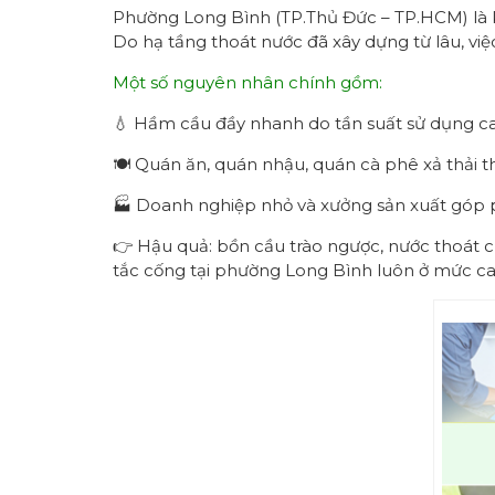
Phường Long Bình (TP.Thủ Đức – TP.HCM) là kh
Do hạ tầng thoát nước đã xây dựng từ lâu, vi
Một số nguyên nhân chính gồm:
💧 Hầm cầu đầy nhanh do tần suất sử dụng cao
🍽 Quán ăn, quán nhậu, quán cà phê xả thải t
🏭 Doanh nghiệp nhỏ và xưởng sản xuất góp p
👉 Hậu quả: bồn cầu trào ngược, nước thoát 
tắc cống tại phường Long Bình luôn ở mức ca