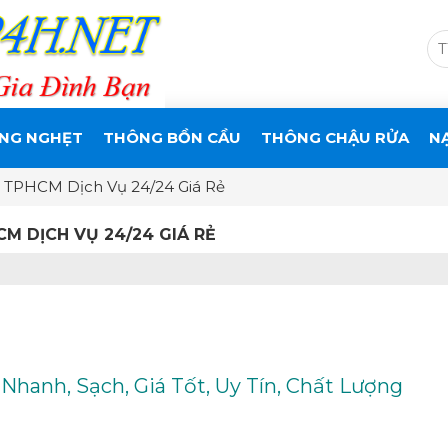
NG NGHẸT
THÔNG BỒN CẦU
THÔNG CHẬU RỬA
N
TPHCM Dịch Vụ 24/24 Giá Rẻ
M DỊCH VỤ 24/24 GIÁ RẺ
hanh, Sạch, Giá Tốt, Uy Tín, Chất Lượng