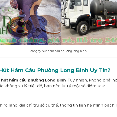
công ty hút hầm cầu phường long bình
 Hút Hầm Cầu Phường
Long Bình
Uy Tín?
ụ
hút hầm cầu
p
hường
Long Bình
. Tuy nhiên, không phải nơ
c không xử lý triệt để, bạn nên lưu ý một số điểm sau:
 rõ ràng, địa chỉ trụ sở cụ thể, thông tin liên hệ minh bạc