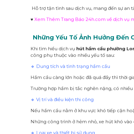
Hỗ trợ tận tình sau dịch vụ, mang đến sự an 
♥
Xem Thêm Trang Báo 24h.com về dịch vụ môi
Những Yếu Tố Ảnh Hưởng Đến 
Khi tìm hiểu dịch vụ
hút hầm cầu
p
hường
Lo
công phụ thuộc vào nhiều yếu tố sau:
🔹 Dung tích và tình trạng hầm cầu
Hầm cầu càng lớn hoặc đã quá đầy thì thời gi
Trường hợp hầm bị tắc nghẽn nặng, có nhiều b
🔹 Vị trí và điều kiện thi công
Nếu hầm cầu nằm ở khu vực khó tiếp cận hoặc
Những công trình ở hẻm nhỏ, xe hút khó vào c
🔹 Loại xe và thiết bị sử dụng