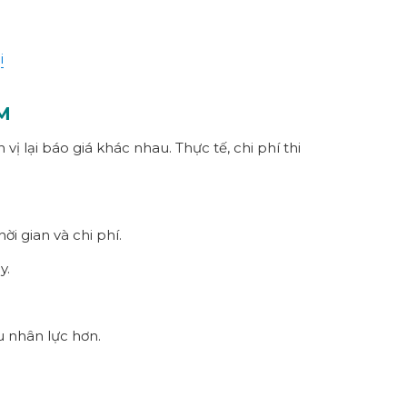
i
M
ị lại báo giá khác nhau. Thực tế, chi phí thi
i gian và chi phí.
y.
u nhân lực hơn.