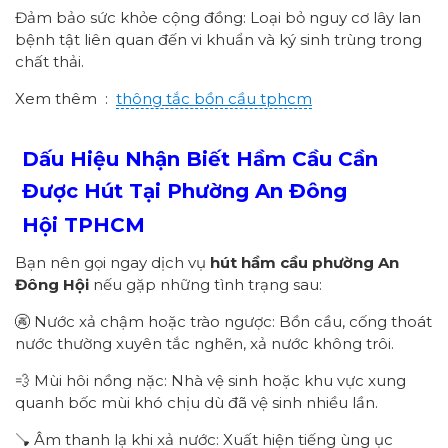
Đảm bảo sức khỏe cộng đồng: Loại bỏ nguy cơ lây lan
bệnh tật liên quan đến vi khuẩn và ký sinh trùng trong
chất thải.
Xem thêm :
thông tắc bồn cầu tphcm
Dấu Hiệu Nhận Biết Hầm Cầu Cần
Được Hút Tại Phường
An Đông
Hội
TPHCM
Bạn nên gọi ngay dịch vụ
hút hầm cầu
p
hường
An
Đông Hội
nếu gặp những tình trạng sau:
🚱 Nước xả chậm hoặc trào ngược: Bồn cầu, cống thoát
nước thường xuyên tắc nghẽn, xả nước không trôi.
💨 Mùi hôi nồng nặc: Nhà vệ sinh hoặc khu vực xung
quanh bốc mùi khó chịu dù đã vệ sinh nhiều lần.
🪠 Âm thanh lạ khi xả nước: Xuất hiện tiếng ùng ục