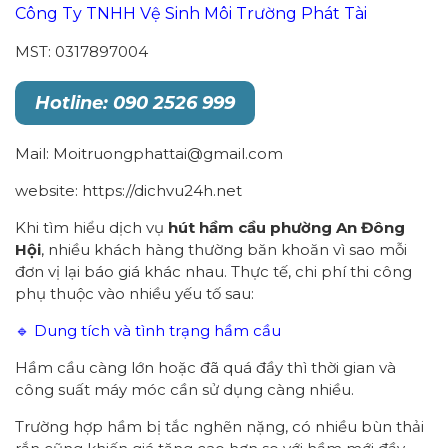
Công Ty TNHH Vệ Sinh Môi Trường Phát Tài
MST: 0317897004
Hotline: 090 2526 999
Mail: Moitruongphattai@gmail.com
website: https://dichvu24h.net
Khi tìm hiểu dịch vụ
hút hầm cầu
p
hường
An Đông
Hội
, nhiều khách hàng thường băn khoăn vì sao mỗi
đơn vị lại báo giá khác nhau. Thực tế, chi phí thi công
phụ thuộc vào nhiều yếu tố sau:
🔹 Dung tích và tình trạng hầm cầu
Hầm cầu càng lớn hoặc đã quá đầy thì thời gian và
công suất máy móc cần sử dụng càng nhiều.
Trường hợp hầm bị tắc nghẽn nặng, có nhiều bùn thải