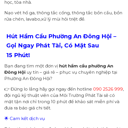
học, tòa nhà.
Nạo vét hố ga, thông tắc cống, thông tắc bồn cầu, bồn
rửa chén, lavabo,xử lý mùi hôi triệt để.
Hút Hầm Cầu Phường
An Đông Hội
–
Gọi Ngay
Phát Tài
, Có Mặt Sau
1
5
Phút!
Bạn đang tìm một đơn vị
hút hầm cầu
p
hường
An
Đông Hội
uy tín – giá rẻ – phục vụ chuyên nghiệp tại
Phường An Đông Hội?
👉 Đừng lo lắng hãy gọi ngay đến hotline
090 2526 999
,
đội ngũ kỹ thuật viên của Môi Trường Phát Tài sẽ có
mặt tận nơi chỉ trong 10 phút để khảo sát miễn phí và
đưa ra báo giá chi tiết.
🌟 Cam kết dịch vụ