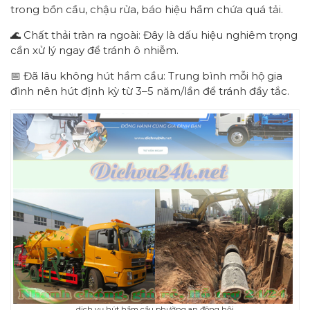
trong bồn cầu, chậu rửa, báo hiệu hầm chứa quá tải.
🌊 Chất thải tràn ra ngoài: Đây là dấu hiệu nghiêm trọng
cần xử lý ngay để tránh ô nhiễm.
📅 Đã lâu không hút hầm cầu: Trung bình mỗi hộ gia
đình nên hút định kỳ từ 3–5 năm/lần để tránh đầy tắc.
dịch vụ hút hầm cầu phường an đông hội