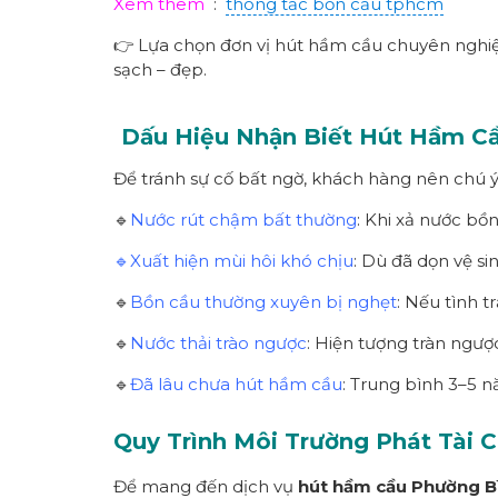
Xem thêm
:
thông tắc bồn cầu tphcm
👉 Lựa chọn đơn vị hút hầm cầu chuyên nghiệp
sạch – đẹp.
Dấu Hiệu Nhận Biết
Hút Hầm C
Để tránh sự cố bất ngờ, khách hàng nên chú ý
🔹
Nước rút chậm bất thường
: Khi xả nước bồ
🔹Xuất hiện mùi hôi khó chịu
: Dù đã dọn vệ s
🔹
Bồn cầu thường xuyên bị nghẹt
: Nếu tình t
🔹
Nước thải trào ngược
: Hiện tượng tràn ngượ
🔹
Đã lâu chưa hút hầm cầu
: Trung bình 3–5 
Quy Trình Môi Trường Phát Tài 
Để mang đến dịch vụ
hút hầm cầu Phường
B