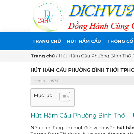
TRANG CHỦ
HÚT HẦM CẦU
THÔNG CỐ
Trang chủ
/
Hút Hầm Cầu Phường Bình Thới 
HÚT HẦM CẦU PHƯỜNG BÌNH THỚI TPHC
admin
741
Mục lục
Hút Hầm Cầu Phường Bình Thới – U
Nếu bạn đang tìm một đơn vị chuyên
hút hầ