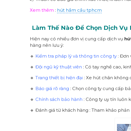
Xem thêm
:
hút hầm cầu tphcm
Làm Thế Nào Để Chọn Dịch Vụ
Hiện nay có nhiều đơn vị cung cấp dịch vụ
hú
hàng nên lưu ý:
🔹
Kiểm tra pháp lý và thông tin công ty
: Đơn 
🔹
Đội ngũ kỹ thuật viên
: Có tay nghề cao, kin
🔹
Trang thiết bị hiện đại
: Xe hút chân không 
🔹
Báo giá rõ ràng
: Chọn công ty cung cấp bản
🔹
Chính sách bảo hành
: Công ty uy tín luô
🔹 Đánh giá từ khách hàng : Tham khảo phản h