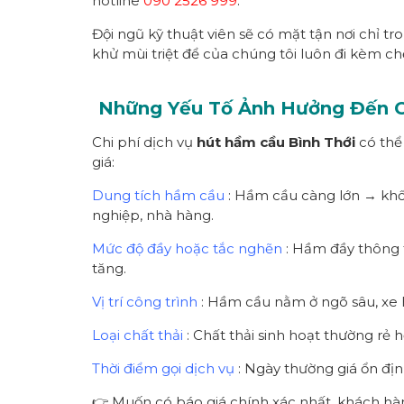
hotline
090 2526 999
.
Đội ngũ kỹ thuật viên sẽ có mặt tận nơi chỉ tr
khử mùi triệt để của chúng tôi luôn đi kèm ch
Những Yếu Tố Ảnh Hưởng Đến 
Chi phí dịch vụ
hút hầm cầu
Bình Thới
có thể
giá:
Dung tích hầm cầu
: Hầm cầu càng lớn → khối
nghiệp, nhà hàng.
Mức độ đầy hoặc tắc nghẽn
: Hầm đầy thông t
tăng.
Vị trí công trình
: Hầm cầu nằm ở ngõ sâu, xe h
Loại chất thải
: Chất thải sinh hoạt thường rẻ 
Thời điểm gọi dịch vụ
: Ngày thường giá ổn địn
👉 Muốn có báo giá chính xác nhất, khách hàng 