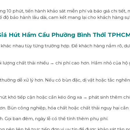
ong 10 phút, tiến hành khảo sát miễn phí và báo giá chi tiết,
ế độ bảo hành lâu dài, cam kết mang lại cho khách hàng sự a
Giá Hút Hầm Cầu Phường
Bình Thới
TPHC
 khác nhau tùy từng trường hợp. Để khách hàng nắm rõ, dư
 lượng chất thải nhiều → chi phí cao hơn. Hầm nhỏ của hộ g
hường dễ xử lý hơn. Nếu có bùn đặc, dị vật hoặc tắc nghẽn 
út khó tiếp cận hoặc cần kéo ống xa → phát sinh thêm chi 
hơn. Bùn công nghiệp, hóa chất hoặc chất thải nguy hại cần 
h. Gọi ban đêm, ngày lễ có thể tính thêm phụ phí.
nên liên hệ trực tiếp đơn vị uy tín để được khảo sát tận nơ