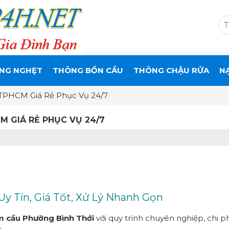
NG NGHẸT
THÔNG BỒN CẦU
THÔNG CHẬU RỬA
N
TPHCM Giá Rẻ Phục Vụ 24/7
M GIÁ RẺ PHỤC VỤ 24/7
y Tín, Giá Tốt, Xử Lý Nhanh Gọn
m cầu Phường
Bình Thới
với quy trình chuyên nghiệp, chi ph