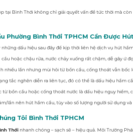
 tại Bình Thới không chỉ giải quyết vấn đề tức thời mà cò
ầu Phường
Bình Thới
TPHCM
Cần Được Hú
 những dấu hiệu sau đây để kịp thời liên hệ dịch vụ hút hầm
n cầu hoặc chậu rửa, nước chảy xuống rất chậm, dễ gây ứ đ
inh nhiều lần nhưng mùi hôi từ bồn cầu, cống thoát vẫn bốc 
rạng tắc nghẽn diễn ra liên tục, đó có thể là dấu hiệu hầm cầ
c từ bồn cầu hoặc cống thoát nước là dấu hiệu nguy hiểm, c
năm/lần nên hút hầm cầu, tùy vào số lượng người sử dụng và
Chúng Tôi
Bình Thới
TPHCM
ình Thới
nhanh chóng – sạch sẽ – hiệu quả. Môi Trường Phát