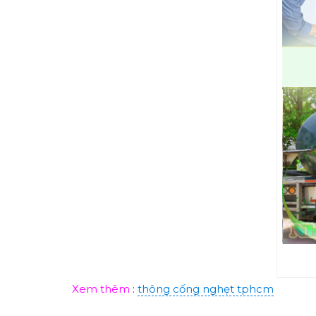
Xem thêm
:
thông cống nghẹt tphcm