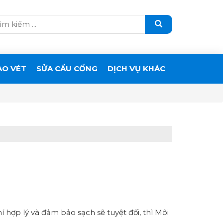
ẠO VÉT
SỬA CẦU CỐNG
DỊCH VỤ KHÁC
í hợp lý và đảm bảo sạch sẽ tuyệt đối, thì Môi