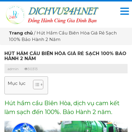
Trang chủ
/
Hút Hầm Cầu Biên Hòa Giá Rẻ Sạch
100% Bảo Hành 2 Năm
HÚT HẦM CẦU BIÊN HÒA GIÁ RẺ SẠCH 100% BẢO
HÀNH 2 NĂM
admin
30313
Mục lục
Hút hầm cầu Biên Hòa, dịch vụ cam kết
làm sạch đến 100%. Bảo Hành 2 năm.