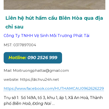
Liên hệ hút hầm cầu Biên Hòa qua địa
chỉ sau
Công Ty TNHH Vệ Sinh Môi Trường Phát Tài
MST: 0317897004
Hotline:
090 2526 999
Mail: Moitruongphattai@gmail.com
website: https://dichvu24h.net
https://www.facebook.com/HUTHAMCAU0962626229
Trụ sở 1: Số 149A, tổ 3, khu 1, ấp 1, Xã An Hoà, Thành
phố
Biên Hoà
,
Đồng Nai
…