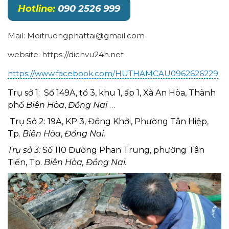
Hotline:
090 2526 999
Mail: Moitruongphattai@gmail.com
website: https://dichvu24h.net
https://www.facebook.com/HUTHAMCAU0962626229
Trụ sở 1: Số 149A, tổ 3, khu 1, ấp 1, Xã An Hòa, Thành
phố
Biên Hòa
,
Đồng Nai
…
Trụ Sở 2: 19A, KP 3, Đồng Khởi, Phường Tân Hiệp,
Tp.
Biên Hòa
,
Đồng Nai.
Trụ sở 3:
Số 110 Đường Phan Trung, phường Tân
Tiến, Tp.
Biên Hòa, Đồng Nai.