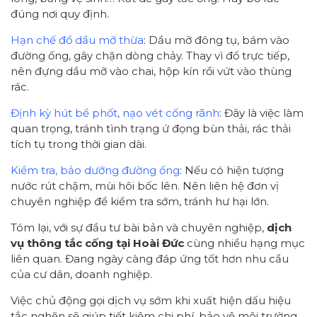
đúng nơi quy định.
Hạn chế đổ dầu mỡ thừa
: Dầu mỡ đông tụ, bám vào
đường ống, gây chặn dòng chảy. Thay vì đổ trực tiếp,
nên đựng dầu mỡ vào chai, hộp kín rồi vứt vào thùng
rác.
Định kỳ hút bể phốt, nạo vét cống rãnh
: Đây là việc làm
quan trọng, tránh tình trạng ứ đọng bùn thải, rác thải
tích tụ trong thời gian dài.
Kiểm tra, bảo dưỡng đường ống
: Nếu có hiện tượng
nước rút chậm, mùi hôi bốc lên. Nên liên hệ đơn vị
chuyên nghiệp để kiểm tra sớm, tránh hư hại lớn.
Tóm lại, với sự đầu tư bài bản và chuyên nghiệp,
dịch
vụ thông tắc cống tại Hoài Đức
cùng nhiều hạng mục
liên quan. Đang ngày càng đáp ứng tốt hơn nhu cầu
của cư dân, doanh nghiệp.
Việc chủ động gọi dịch vụ sớm khi xuất hiện dấu hiệu
tắc nghẽn sẽ giúp tiết kiệm chi phí, bảo vệ môi trường.