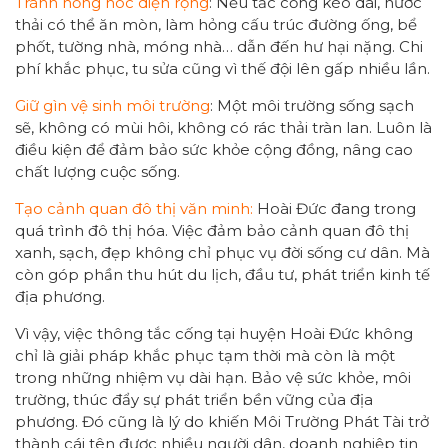
Tránh hỏng hóc diện rộng
: Nếu tắc cống kéo dài, nước
thải có thể ăn mòn, làm hỏng cấu trúc đường ống, bể
phốt, tường nhà, móng nhà… dẫn đến hư hại nặng. Chi
phí khắc phục, tu sửa cũng vì thế đội lên gấp nhiều lần.
Giữ gìn vệ sinh môi trường
: Một môi trường sống sạch
sẽ, không có mùi hôi, không có rác thải tràn lan. Luôn là
điều kiện để đảm bảo sức khỏe cộng đồng, nâng cao
chất lượng cuộc sống.
Tạo cảnh quan đô thị văn minh:
Hoài Đức đang trong
quá trình đô thị hóa. Việc đảm bảo cảnh quan đô thị
xanh, sạch, đẹp không chỉ phục vụ đời sống cư dân. Mà
còn góp phần thu hút du lịch, đầu tư, phát triển kinh tế
địa phương.
Vì vậy, việc thông tắc cống tại huyện Hoài Đức không
chỉ là giải pháp khắc phục tạm thời mà còn là một
trong những nhiệm vụ dài hạn. Bảo vệ sức khỏe, môi
trường, thúc đẩy sự phát triển bền vững của địa
phương. Đó cũng là lý do khiến Môi Trường Phát Tài trở
thành cái tên được nhiều người dân, doanh nghiệp tin