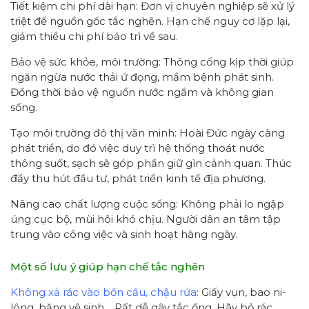
Tiết kiệm chi phí dài hạn: Đơn vị chuyên nghiệp sẽ xử lý
triệt để nguồn gốc tắc nghẽn. Hạn chế nguy cơ lặp lại,
giảm thiểu chi phí bảo trì về sau.
Bảo vệ sức khỏe, môi trường: Thông cống kịp thời giúp
ngăn ngừa nước thải ứ đọng, mầm bệnh phát sinh.
Đồng thời bảo vệ nguồn nước ngầm và không gian
sống.
Tạo môi trường đô thị văn minh: Hoài Đức ngày càng
phát triển, do đó việc duy trì hệ thống thoát nước
thông suốt, sạch sẽ góp phần giữ gìn cảnh quan. Thúc
đẩy thu hút đầu tư, phát triển kinh tế địa phương.
Nâng cao chất lượng cuộc sống: Không phải lo ngập
úng cục bộ, mùi hôi khó chịu. Người dân an tâm tập
trung vào công việc và sinh hoạt hàng ngày.
Một số lưu ý giúp hạn chế tắc nghẽn
Không xả rác vào bồn cầu, chậu rửa
: Giấy vụn, bao ni-
lông, băng vệ sinh… Rất dễ gây tắc ống. Hãy bỏ rác