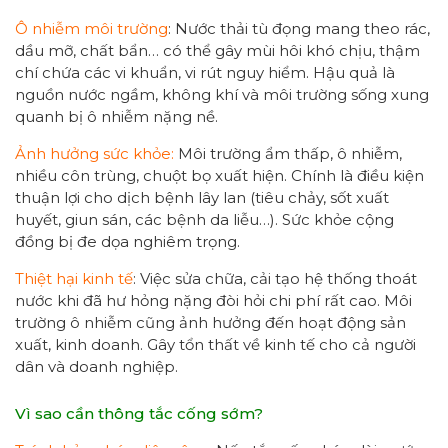
Ô nhiễm môi trường
: Nước thải tù đọng mang theo rác,
dầu mỡ, chất bẩn… có thể gây mùi hôi khó chịu, thậm
chí chứa các vi khuẩn, vi rút nguy hiểm. Hậu quả là
nguồn nước ngầm, không khí và môi trường sống xung
quanh bị ô nhiễm nặng nề.
Ảnh hưởng sức khỏe:
Môi trường ẩm thấp, ô nhiễm,
nhiều côn trùng, chuột bọ xuất hiện. Chính là điều kiện
thuận lợi cho dịch bệnh lây lan (tiêu chảy, sốt xuất
huyết, giun sán, các bệnh da liễu…). Sức khỏe cộng
đồng bị đe dọa nghiêm trọng.
Thiệt hại kinh tế
: Việc sửa chữa, cải tạo hệ thống thoát
nước khi đã hư hỏng nặng đòi hỏi chi phí rất cao. Môi
trường ô nhiễm cũng ảnh hưởng đến hoạt động sản
xuất, kinh doanh. Gây tổn thất về kinh tế cho cả người
dân và doanh nghiệp.
Vì sao cần thông tắc cống sớm?