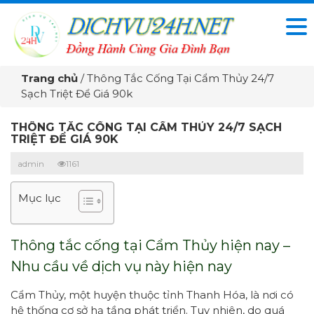
Trang chủ
/
Thông Tắc Cống Tại Cẩm Thủy 24/7
Sạch Triệt Để Giá 90k
THÔNG TẮC CỐNG TẠI CẨM THỦY 24/7 SẠCH
TRIỆT ĐỂ GIÁ 90K
admin
1161
Mục lục
Thông tắc cống tại Cẩm Thủy hiện nay –
Nhu cầu về dịch vụ này hiện nay
Cẩm Thủy, một huyện thuộc tỉnh Thanh Hóa, là nơi có
hệ thống cơ sở hạ tầng phát triển. Tuy nhiên, do quá