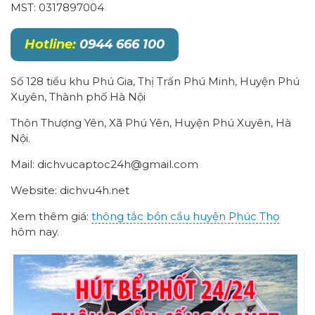
MST: 0317897004
Hotline:
0944 666 100
Số 128 tiểu khu Phú Gia, Thị Trấn Phú Minh, Huyện Phú
Xuyên, Thành phố Hà Nội
Thôn Thượng Yên, Xã Phú Yên, Huyện Phú Xuyên, Hà
Nội.
Mail: dichvucaptoc24h@gmail.com
Website: dichvu4h.net
Xem thêm giá:
thông tắc bồn cầu huyện Phúc Thọ
hôm nay.