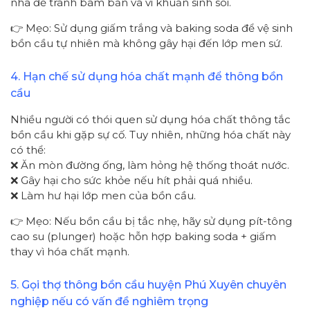
nhà để tránh bám bẩn và vi khuẩn sinh sôi.
👉 Mẹo: Sử dụng giấm trắng và baking soda để vệ sinh
bồn cầu tự nhiên mà không gây hại đến lớp men sứ.
4. Hạn chế sử dụng hóa chất mạnh để thông bồn
cầu
Nhiều người có thói quen sử dụng hóa chất thông tắc
bồn cầu khi gặp sự cố. Tuy nhiên, những hóa chất này
có thể:
❌ Ăn mòn đường ống, làm hỏng hệ thống thoát nước.
❌ Gây hại cho sức khỏe nếu hít phải quá nhiều.
❌ Làm hư hại lớp men của bồn cầu.
👉 Mẹo: Nếu bồn cầu bị tắc nhẹ, hãy sử dụng pít-tông
cao su (plunger) hoặc hỗn hợp baking soda + giấm
thay vì hóa chất mạnh.
5. Gọi thợ thông bồn cầu huyện Phú Xuyên chuyên
nghiệp nếu có vấn đề nghiêm trọng