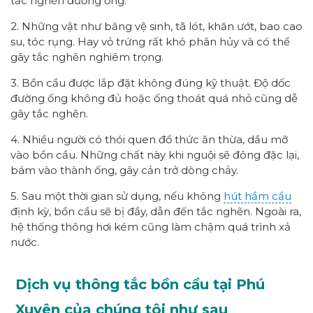
tắc nghẽn đường ống.
2. Những vật như băng vệ sinh, tã lót, khăn ướt, bao cao
su, tóc rụng. Hay vỏ trứng rất khó phân hủy và có thể
gây tắc nghẽn nghiêm trọng.
3. Bồn cầu được lắp đặt không đúng kỹ thuật. Độ dốc
đường ống không đủ hoặc ống thoát quá nhỏ cũng dễ
gây tắc nghẽn.
4. Nhiều người có thói quen đổ thức ăn thừa, dầu mỡ
vào bồn cầu. Những chất này khi nguội sẽ đông đặc lại,
bám vào thành ống, gây cản trở dòng chảy.
5. Sau một thời gian sử dụng, nếu không
hút hầm cầu
định kỳ, bồn cầu sẽ bị đầy, dẫn đến tắc nghẽn. Ngoài ra,
hệ thống thông hơi kém cũng làm chậm quá trình xả
nước.
Dịch vụ thông tắc bồn cầu tại Phú
Xuyên của chúng tôi như sau