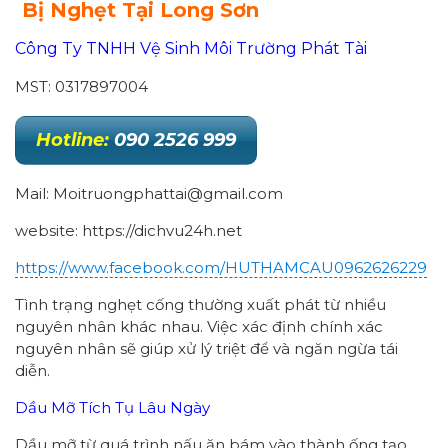
Bị Nghẹt Tại Long Sơn
Công Ty TNHH Vệ Sinh Môi Trường Phát Tài
MST: 0317897004
Hotline:
090 2526 999
Mail: Moitruongphattai@gmail.com
website: https://dichvu24h.net
https://www.facebook.com/HUTHAMCAU0962626229
Tình trạng nghẹt cống thường xuất phát từ nhiều
nguyên nhân khác nhau. Việc xác định chính xác
nguyên nhân sẽ giúp xử lý triệt để và ngăn ngừa tái
diễn.
Dầu Mỡ Tích Tụ Lâu Ngày
Dầu mỡ từ quá trình nấu ăn bám vào thành ống tạo