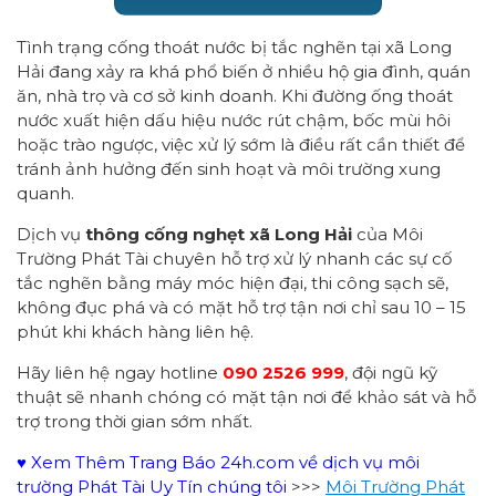
Tình trạng cống thoát nước bị tắc nghẽn tại xã Long
Hải đang xảy ra khá phổ biến ở nhiều hộ gia đình, quán
ăn, nhà trọ và cơ sở kinh doanh. Khi đường ống thoát
nước xuất hiện dấu hiệu nước rút chậm, bốc mùi hôi
hoặc trào ngược, việc xử lý sớm là điều rất cần thiết để
tránh ảnh hưởng đến sinh hoạt và môi trường xung
quanh.
Dịch vụ
thông cống nghẹt xã Long Hải
của Môi
Trường Phát Tài chuyên hỗ trợ xử lý nhanh các sự cố
tắc nghẽn bằng máy móc hiện đại, thi công sạch sẽ,
không đục phá và có mặt hỗ trợ tận nơi chỉ sau 10 – 15
phút khi khách hàng liên hệ.
Hãy liên hệ ngay hotline
090 2526 999
, đội ngũ kỹ
thuật sẽ nhanh chóng có mặt tận nơi để khảo sát và hỗ
trợ trong thời gian sớm nhất.
♥ Xem Thêm Trang Báo 24h.com về dịch vụ môi
trường Phát Tài Uy Tín chúng tôi
>>>
Môi Trường Phát