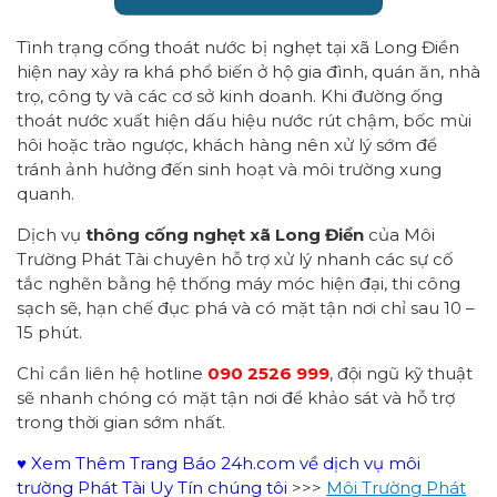
Tình trạng cống thoát nước bị nghẹt tại xã Long Điền
hiện nay xảy ra khá phổ biến ở hộ gia đình, quán ăn, nhà
trọ, công ty và các cơ sở kinh doanh. Khi đường ống
thoát nước xuất hiện dấu hiệu nước rút chậm, bốc mùi
hôi hoặc trào ngược, khách hàng nên xử lý sớm để
tránh ảnh hưởng đến sinh hoạt và môi trường xung
quanh.
Dịch vụ
thông cống nghẹt xã Long Điền
của Môi
Trường Phát Tài chuyên hỗ trợ xử lý nhanh các sự cố
tắc nghẽn bằng hệ thống máy móc hiện đại, thi công
sạch sẽ, hạn chế đục phá và có mặt tận nơi chỉ sau 10 –
15 phút.
Chỉ cần liên hệ hotline
090 2526 999
, đội ngũ kỹ thuật
sẽ nhanh chóng có mặt tận nơi để khảo sát và hỗ trợ
trong thời gian sớm nhất.
♥ Xem Thêm Trang Báo 24h.com về dịch vụ môi
trường Phát Tài Uy Tín chúng tôi
>>>
Môi Trường Phát