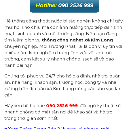
Hotline:
090 2526 999
Hệ thống cống thoát nước bị tắc nghẽn không chỉ gây
mùi hôi khó chịu mà còn ảnh hưởng trực tiếp đến sinh
hoạt, kinh doanh và môi trường sống. Nếu bạn đang
tìm kiếm dịch vụ
thông cống nghẹt xã Kim Long
chuyên nghiệp, Môi Trường Phát Tài là đơn vị uy tín với
nhiều năm kinh nghiệm trong lĩnh vực vệ sinh môi
trường, cam kết xử lý nhanh chóng, sạch sẽ và bảo
hành dài hạn.
Chúng tôi phục vụ 24/7 cho hộ gia đình, nhà trọ, quán
ăn, nhà hàng, khách sạn, trường học, công ty và nhà
xưởng trên địa bàn xã Kim Long cùng các khu vực lân
cận.
Hãy liên hệ hotline
090 2526 999
, đội ngũ kỹ thuật sẽ
nhanh chóng có mặt tận nơi để khảo sát và hỗ trợ
trong thời gian sớm nhất.
♥ Xem Thêm Trang Báo 24h.com về dịch vụ môi