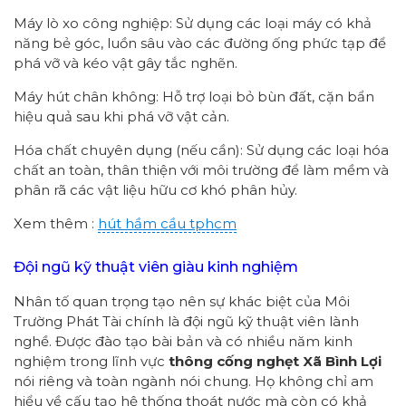
Máy lò xo công nghiệp: Sử dụng các loại máy có khả
năng bẻ góc, luồn sâu vào các đường ống phức tạp để
phá vỡ và kéo vật gây tắc nghẽn.
Máy hút chân không: Hỗ trợ loại bỏ bùn đất, cặn bẩn
hiệu quả sau khi phá vỡ vật cản.
Hóa chất chuyên dụng (nếu cần): Sử dụng các loại hóa
chất an toàn, thân thiện với môi trường để làm mềm và
phân rã các vật liệu hữu cơ khó phân hủy.
Xem thêm :
hút hầm cầu tphcm
Đội ngũ kỹ thuật viên giàu kinh nghiệm
Nhân tố quan trọng tạo nên sự khác biệt của Môi
Trường Phát Tài chính là đội ngũ kỹ thuật viên lành
nghề. Được đào tạo bài bản và có nhiều năm kinh
nghiệm trong lĩnh vực
thông cống nghẹt Xã Bình Lợi
nói riêng và toàn ngành nói chung. Họ không chỉ am
hiểu về cấu tạo hệ thống thoát nước mà còn có khả