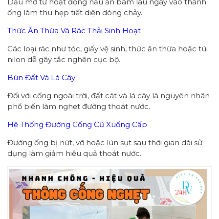
Dầu mỡ từ hoạt động nấu ăn bám lâu ngày vào thành
ống làm thu hẹp tiết diện dòng chảy.
Thức Ăn Thừa Và Rác Thải Sinh Hoạt
Các loại rác như tóc, giấy vệ sinh, thức ăn thừa hoặc túi
nilon dễ gây tắc nghẽn cục bộ.
Bùn Đất Và Lá Cây
Đối với cống ngoài trời, đất cát và lá cây là nguyên nhân
phổ biến làm nghẹt đường thoát nước.
Hệ Thống Đường Cống Cũ Xuống Cấp
Đường ống bị nứt, vỡ hoặc lún sụt sau thời gian dài sử
dụng làm giảm hiệu quả thoát nước.