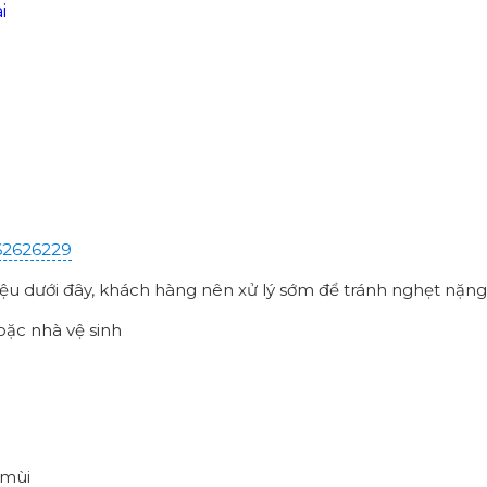
i
62626229
ệu dưới đây, khách hàng nên xử lý sớm để tránh nghẹt nặng
oặc nhà vệ sinh
 mùi