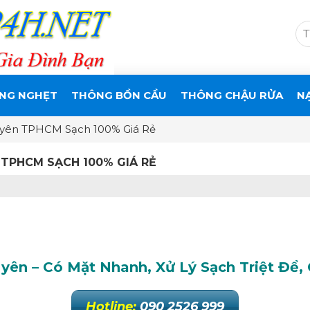
NG NGHẸT
THÔNG BỒN CẦU
THÔNG CHẬU RỬA
N
yên TPHCM Sạch 100% Giá Rẻ
TPHCM SẠCH 100% GIÁ RẺ
ên – Có Mặt Nhanh, Xử Lý Sạch Triệt Để,
Hotline:
090 2526 999