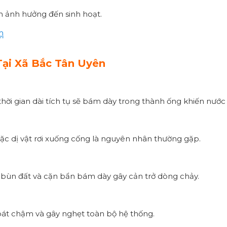
ánh ảnh hưởng đến sinh hoạt.
m
ại Xã Bắc Tân Uyên
thời gian dài tích tụ sẽ bám dày trong thành ống khiến nướ
 hoặc dị vật rơi xuống cống là nguyên nhân thường gặp.
bùn đất và cặn bẩn bám dày gây cản trở dòng chảy.
át chậm và gây nghẹt toàn bộ hệ thống.