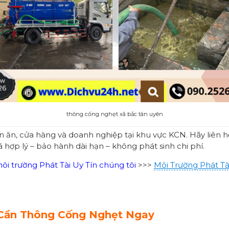
thông cống nghẹt xã bắc tân uyên
án ăn, cửa hàng và doanh nghiệp tại khu vực KCN. Hãy liên 
iá hợp lý – bảo hành dài hạn – không phát sinh chi phí.
i trường Phát Tài Uy Tín chúng tôi
>>>
Môi Trường Phát Tà
Cần Thông Cống Nghẹt Ngay