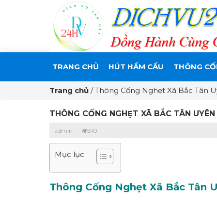
TRANG CHỦ
HÚT HẦM CẦU
THÔNG CỐ
Trang chủ
/
Thông Cống Nghẹt Xã Bắc Tân U
THÔNG CỐNG NGHẸT XÃ BẮC TÂN UYÊN 
admin
310
Mục lục
Thông Cống Nghẹt Xã Bắc Tân Uy